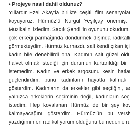
• Projeye nasıl dahil oldunuz?
Yıllardır Ezel Akay’la birlikte çeşitli film senaryola
koyuyoruz. Hürmüz’ü Nurgül Yeşilçay önermiş, o
Müzikalini izledim, Sadık Şendil’in oyununu okudum
çok erkeği parmağında döndürmek dışında radikall
görmekteydim. Hürmüz kurnazdı, salt kendi çıkarı içi
kadın bile denebilirdi ona. Kadının salt güzel old
halvet olmak istediği için durumun kurtarıldığı bi
istemedim. Kadın ve erkek argosunu kesin hatları
güçlendirdim, bunu kadınların hayatta kalmak g
gösterdim. Kadınların da erkekler gibi seçtiğini, a
yalnızca erkeklerin seçiminin değil, kadınların seç
istedim. Hep kovalanan Hürmüz de bir şey kov
kalmayacağını gösterdim. Hürmüz’ün bu vers
yazdığımın en radikal yorum olduğunu bu nedenle rah