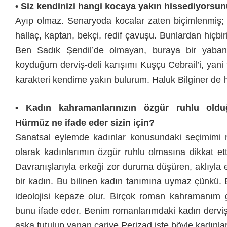
• Siz kendinizi hangi kocaya yakın hissediyorsu
Ayıp olmaz. Senaryoda kocalar zaten biçimlenmiş;
hallaç, kaptan, bekçi, redif çavuşu. Bunlardan hiçb
Ben Sadık Şendil’de olmayan, buraya bir yabancı
koyduğum derviş-deli karışımı Kuşçu Cebrail’i, yani
karakteri kendime yakın bulurum. Haluk Bilginer de 
• Kadın kahramanlarınızın özgür ruhlu oldu
Hürmüz ne ifade eder sizin için?
Sanatsal eylemde kadınlar konusundaki seçimimi n
olarak kadınlarımın özgür ruhlu olmasına dikkat et
Davranışlarıyla erkeği zor duruma düşüren, aklıyla
bir kadın. Bu bilinen kadın tanımına uymaz çünkü. 
ideolojisi kepaze olur. Birçok roman kahramanım 
bunu ifade eder. Benim romanlarımdaki kadın dervi
aşka tutulup yanan cariye Perizad işte böyle kadınlar