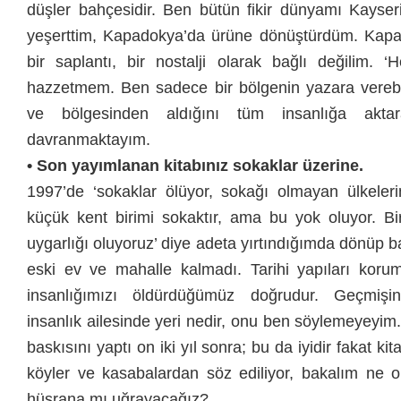
düşler bahçesidir. Ben bütün fikir dünyamı Kayse
yeşerttim, Kapadokya’da ürüne dönüştürdüm. Kapa
bir saplantı, bir nostalji olarak bağlı değilim. ‘H
hazzetmem. Ben sadece bir bölgenin yazara verebi
ve bölgesinden aldığını tüm insanlığa akta
davranmaktayım.
• Son yayımlanan kitabınız sokaklar üzerine.
1997’de ‘sokaklar ölüyor, sokağı olmayan ülkeler
küçük kent birimi sokaktır, ama bu yok oluyor. Bi
uygarlığı oluyoruz’ diye adeta yırtındığımda dönüp 
eski ev ve mahalle kalmadı. Tarihi yapıları koru
insanlığımızı öldürdüğümüz doğrudur. Geçmişin
insanlık ailesinde yeri nedir, onu ben söylemeyeyim
baskısını yaptı on iki yıl sonra; bu da iyidir fakat ki
köyler ve kasabalardan söz ediliyor, bakalım ne ol
hüsrana mı uğrayacağız?