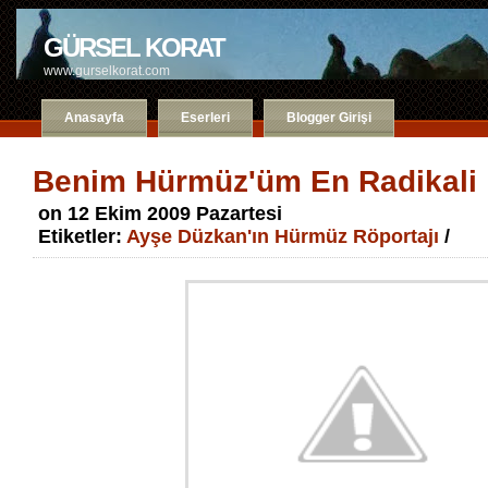
GÜRSEL KORAT
www.gurselkorat.com
Anasayfa
Eserleri
Blogger Girişi
Benim Hürmüz'üm En Radikali
on 12 Ekim 2009 Pazartesi
Etiketler:
Ayşe Düzkan'ın Hürmüz Röportajı
/