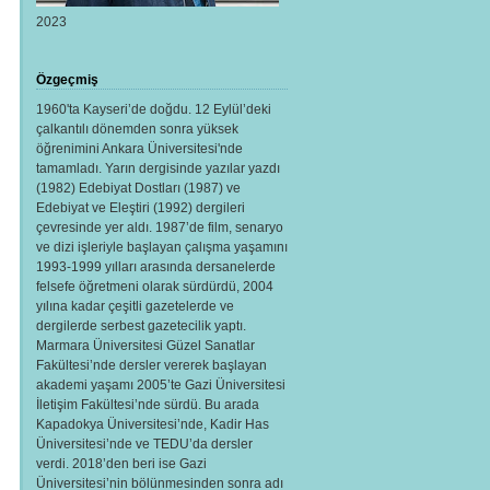
2023
Özgeçmiş
1960'ta Kayseri’de doğdu. 12 Eylül’deki
çalkantılı dönemden sonra yüksek
öğrenimini Ankara Üniversitesi'nde
tamamladı. Yarın dergisinde yazılar yazdı
(1982) Edebiyat Dostları (1987) ve
Edebiyat ve Eleştiri (1992) dergileri
çevresinde yer aldı. 1987’de film, senaryo
ve dizi işleriyle başlayan çalışma yaşamını
1993-1999 yılları arasında dersanelerde
felsefe öğretmeni olarak sürdürdü, 2004
yılına kadar çeşitli gazetelerde ve
dergilerde serbest gazetecilik yaptı.
Marmara Üniversitesi Güzel Sanatlar
Fakültesi’nde dersler vererek başlayan
akademi yaşamı 2005’te Gazi Üniversitesi
İletişim Fakültesi’nde sürdü. Bu arada
Kapadokya Üniversitesi’nde, Kadir Has
Üniversitesi’nde ve TEDU’da dersler
verdi. 2018’den beri ise Gazi
Üniversitesi’nin bölünmesinden sonra adı