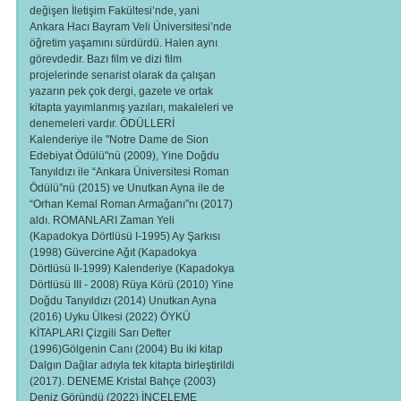
değişen İletişim Fakültesi’nde, yani
Ankara Hacı Bayram Veli Üniversitesi’nde
öğretim yaşamını sürdürdü. Halen aynı
görevdedir. Bazı film ve dizi film
projelerinde senarist olarak da çalışan
yazarın pek çok dergi, gazete ve ortak
kitapta yayımlanmış yazıları, makaleleri ve
denemeleri vardır. ÖDÜLLERİ
Kalenderiye ile "Notre Dame de Sion
Edebiyat Ödülü"nü (2009), Yine Doğdu
Tanyıldızı ile “Ankara Üniversitesi Roman
Ödülü”nü (2015) ve Unutkan Ayna ile de
“Orhan Kemal Roman Armağanı”nı (2017)
aldı. ROMANLARI Zaman Yeli
(Kapadokya Dörtlüsü I-1995) Ay Şarkısı
(1998) Güvercine Ağıt (Kapadokya
Dörtlüsü II-1999) Kalenderiye (Kapadokya
Dörtlüsü III - 2008) Rüya Körü (2010) Yine
Doğdu Tanyıldızı (2014) Unutkan Ayna
(2016) Uyku Ülkesi (2022) ÖYKÜ
KİTAPLARI Çizgili Sarı Defter
(1996)Gölgenin Canı (2004) Bu iki kitap
Dalgın Dağlar adıyla tek kitapta birleştirildi
(2017). DENEME Kristal Bahçe (2003)
Deniz Göründü (2022) İNCELEME