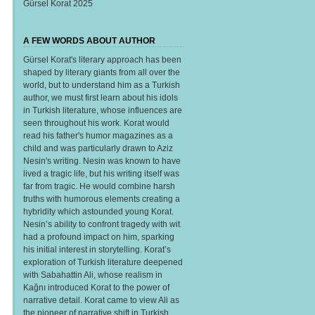
Gürsel Korat 2025
A FEW WORDS ABOUT AUTHOR
Gürsel Korat's literary approach has been
shaped by literary giants from all over the
world, but to understand him as a Turkish
author, we must first learn about his idols
in Turkish literature, whose influences are
seen throughout his work. Korat would
read his father's humor magazines as a
child and was particularly drawn to Aziz
Nesin's writing. Nesin was known to have
lived a tragic life, but his writing itself was
far from tragic. He would combine harsh
truths with humorous elements creating a
hybridity which astounded young Korat.
Nesin’s ability to confront tragedy with wit
had a profound impact on him, sparking
his initial interest in storytelling. Korat’s
exploration of Turkish literature deepened
with Sabahattin Ali, whose realism in
Kağnı introduced Korat to the power of
narrative detail. Korat came to view Ali as
the pioneer of narrative shift in Turkish