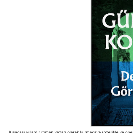
Kısacası yıllardır roman yazarı olarak kurmacaya (özellikle ve ön