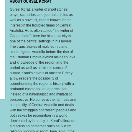
ABOUT GURSEL KORAT
Gürsel Korat, a writer of short stories,
plays, scenarios, and journal articles as
well as a novelist, is best known for the
interest in the troubled times of Central
Anatolia. He is often called “the writer of
Cappadocia” since the historical city is
one of the central settings in his novels.
The tragic stories of multi-ethnic and
multireligious Anatolia before the rise of
the Ottoman Empire exhibit his deep love
and knowledge of the region and the
period as well as his ironic sense of
humor. Korat’s novels of ancient Turkey
allow readers the possibility of
apprehending the region’s history with a
profound cosmopolitan appreciation
instead of a nationalistic and militaristic
perspective. He conveys the richness and
complexity of Central Anatolia and deals
with the struggles of different peoples and
both sexes for recognition in a world
dominated by brutality. In Korat’s literature,
a discussion of themes such as Sufism,
religion, worldly wisdom, love, envy, time