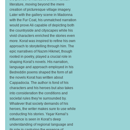
literature, moving beyond the mere
creation of picturesque village imagery.
Later with the gallery scene in Madonna
with the Fur Coat, his unmatched narration
would prove Ali capable of depicting both
the countryside and cityscapes while his
vivid characters enriched the stories even
more. Korat was inspired to refine his own
approach to storytelling through him. The
epic narratives of Nazım Hikmet, though
rooted in poetry, played a crucial role in
shaping Korat’s novels. His narration,
language and approach employed in his
Bedreddin poems shaped the form of all
the novels Korat has written about
Cappadocia. The author is fond of his
characters and his heroes but also takes
into consideration the conditions and
societal rules they’re surrounded by.
Whatever that society demands of his
heroes, the writer makes sure to use while
conducting his stories. Yaşar Kemal’s
influence is seen in Korat’s deep
understanding of regional language and
its role in capturing the essence of