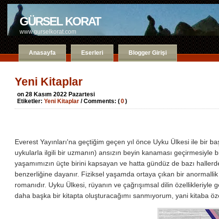
GÜRSEL KORAT
www.gurselkorat.com
Anasayfa
Eserleri
Blogger Girişi
Yeni Kitaplar
on 28 Kasım 2022 Pazartesi
Etiketler:
Yeni Kitaplar
/ Comments: (
0
)
Everest Yayınları'na geçtiğim geçen yıl önce Uyku Ülkesi ile bir 
uykularla ilgili bir uzmanın) ansızın beyin kanaması geçirmesiyle
yaşamımızın üçte birini kapsayan ve hatta gündüz de bazı hallerd
benzerliğine dayanır. Fiziksel yaşamda ortaya çıkan bir anormalli
romanıdır. Uyku Ülkesi, rüyanın ve çağrışımsal dilin özellikleriyle g
daha başka bir kitapta oluşturacağımı sanmıyorum, yani kitaba özel