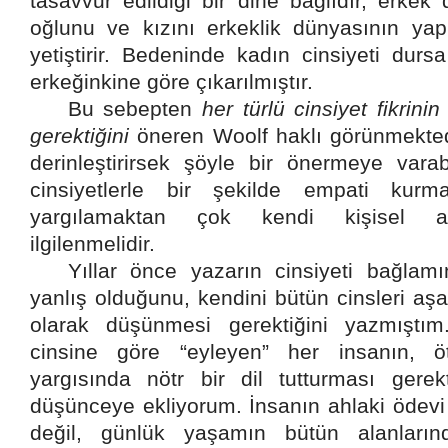
tasavvur edildiği bir dine bağlıdır, erkek 
oğlunu ve kızını erkeklik dünyasının ya
yetiştirir. Bedeninde kadın cinsiyeti durs
erkeğinkine göre çıkarılmıştır.
Bu sebepten
her türlü cinsiyet fikrini
gerektiğini
öneren Woolf haklı görünmektedi
derinleştirirsek şöyle bir önermeye varabi
cinsiyetlerle bir şekilde empati kurm
yargılamaktan çok kendi kişisel ala
ilgilenmelidir.
Yıllar önce yazarın cinsiyeti bağlam
yanlış olduğunu, kendini bütün cinsleri aş
olarak düşünmesi gerektiğini yazmıştı
cinsine göre “eyleyen” her insanın, öte
yargısında nötr bir dil tutturması gere
düşünceye ekliyorum. İnsanın ahlaki ödevi 
değil, günlük yaşamın bütün alanlarında