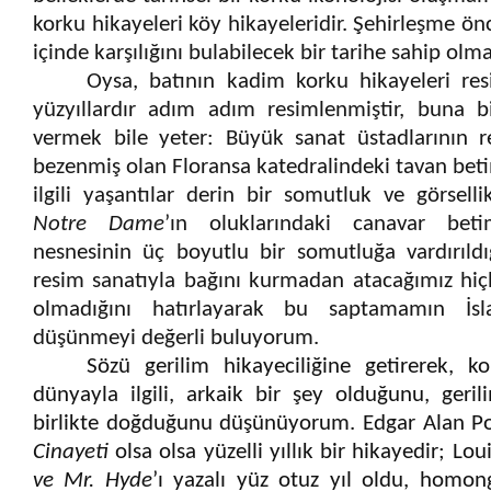
korku hikayeleri köy hikayeleridir.
Ş
ehirle
ş
me önce
içinde kar
ş
ılı
ğ
ını bulabilecek bir tarihe sahip olm
Oysa, batının kadim korku hikayeleri resi
yüzyıllardır adım adım resimlenmi
ş
tir, buna b
vermek bile yeter: Büyük sanat üstadlarının r
bezenmi
ş
olan Floransa katedralindeki tavan be
ilgili ya
ş
antılar derin bir somutluk ve görsell
Notre Dame
’ın oluklarındaki canavar bet
nesnesinin üç boyutlu bir somutlu
ğ
a vardırıldı
resim sanatıyla ba
ğ
ını kurmadan ataca
ğ
ımız hi
olmadı
ğ
ını hatırlayarak bu saptamamın
İ
s
dü
ş
ünmeyi de
ğ
erli buluyorum.
Sözü gerilim hikayecili
ğ
ine getirerek, k
dünyayla ilgili, arkaik bir
ş
ey oldu
ğ
unu, geril
birlikte do
ğ
du
ğ
unu dü
ş
ünüyorum. Edgar Alan P
Cinayeti
olsa olsa yüzelli yıllık bir hikayedir; Lo
ve Mr. Hyde
’ı yazalı yüz otuz yıl oldu, homo