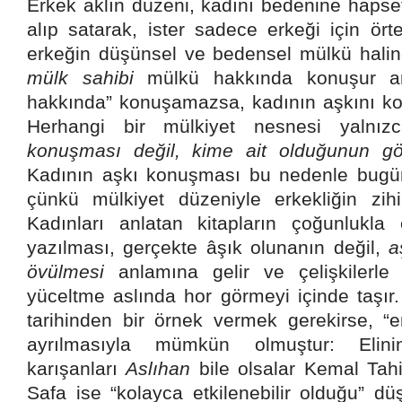
Erkek aklın düzeni, kadını bedenine hapset
alıp satarak, ister sadece erkeği için ört
erkeğin düşünsel ve bedensel mülkü haline 
mülk sahibi
mülkü hakkında konuşur am
hakkında” konuşamazsa, kadının aşkını ko
Herhangi bir mülkiyet nesnesi yalnızc
konuşması değil, kime ait olduğunun gös
Kadının aşkı konuşması bu nedenle bugün d
çünkü mülkiyet düzeniyle erkekliğin zihin
Kadınları anlatan kitapların çoğunlukla 
yazılması, gerçekte âşık olunanın değil,
a
övülmesi
anlamına gelir ve çelişkilerle 
yüceltme aslında hor görmeyi içinde taşır
tarihinden bir örnek vermek gerekirse, “er
ayrılmasıyla mümkün olmuştur: Elin
karışanları
Aslıhan
bile olsalar Kemal Tah
Safa ise “kolayca etkilenebilir olduğu” dü