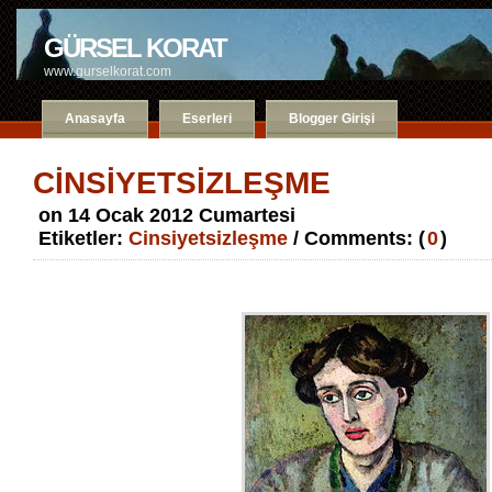
GÜRSEL KORAT
www.gurselkorat.com
Anasayfa
Eserleri
Blogger Girişi
CİNSİYETSİZLEŞME
on 14 Ocak 2012 Cumartesi
Etiketler:
Cinsiyetsizleşme
/ Comments: (
0
)