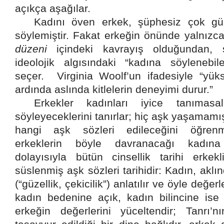
açıkça aşağılar.
Kadını öven erkek, şüphesiz çok gü
söylemiştir. Fakat erkeğin önünde yalnızc
düzeni
içindeki kavrayış olduğundan, sö
ideolojik algısındaki “kadına söylenebile
seçer.
Virginia Woolf’un ifadesiyle “yük
ardında aslında kitlelerin deneyimi durur.”
Erkekler kadınları iyice tanımas
söyleyeceklerini tanırlar; hiç aşk yaşamamış
hangi aşk sözleri edileceğini öğrenmi
erkeklerin böyle davranacağı kadına 
dolayısıyla bütün cinsellik tarihi erkekli
süslenmiş aşk sözleri tarihidir: Kadın, akl
(“güzellik, çekicilik”) anlatılır ve öyle değerle
kadın bedenine açık, kadın bilincine ise k
erkeğin değerlerini yüceltendir; Tanrı’