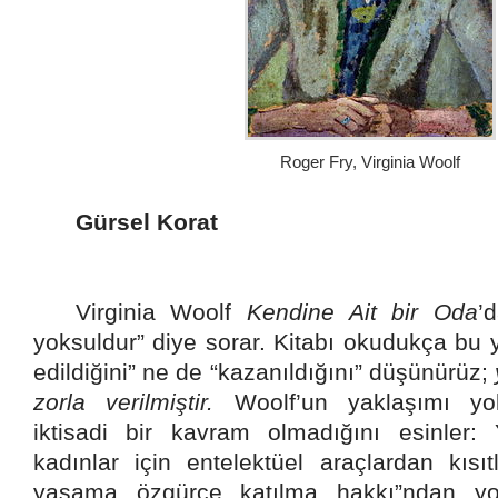
Roger Fry, Virginia Woolf
Gürsel Korat
Virginia Woolf
Kendine Ait bir Oda
’
yoksuldur” diye sorar. Kitabı okudukça bu 
edildiğini” ne de “kazanıldığını” düşünürüz;
zorla verilmiştir.
Woolf’un yaklaşımı yok
iktisadi bir kavram olmadığını esinler: Y
kadınlar için entelektüel araçlardan kıs
yaşama özgürce katılma hakkı”ndan yok