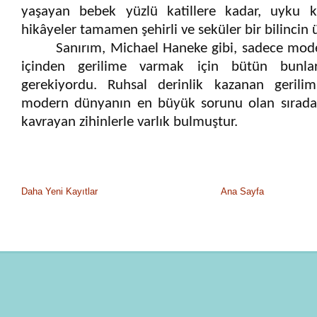
ya
ş
ayan bebek yüzlü katillere kadar, uyku ka
hikâyeler tamamen
ş
ehirli ve seküler bir bilincin
Sanırım, Michael Haneke gibi, sadece mode
içinden gerilime varmak için bütün bunla
gerekiyordu. Ruhsal derinlik kazanan geril
modern dünyanın en büyük sorunu olan sıradan
kavrayan zihinlerle varlık bulmu
ş
tur.
Daha Yeni Kayıtlar
Ana Sayfa