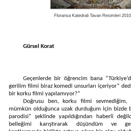
Floransa Katedrali Tavan Resimleri 2010
Gürsel Korat
Geçenlerde bir ö
ğ
rencim bana “Türkiye’d
gerilim filmi biraz komedi unsurları içeriyor” ded
bir korku filmi yapılamıyor?”
Do
ğ
rusu ben, korku filmi sevmedi
ğ
im, 
mümkün oldu
ğ
unca uzak durdu
ğ
um için bizde b
parodisi”
ş
eklinde yapıldı
ğ
ından haberli de
ğ
i
belle
ğ
imi karı
ş
tırarak dü
ş
ündüm ve geri