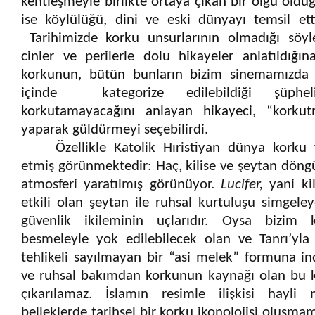
kentle
ş
meyle birlikte ortaya çıkan bir olgu oldu
ise köylülü
ğ
ü, dini ve eski dünyayı temsil ett
Tarihimizde korku unsurlarının olmadı
ğ
ı söyl
cinler ve perilerle dolu hikayeler anlatıldı
ğ
ı
korkunun, bütün bunların bizim sinemamızda fi
içinde kategorize edilebildi
ğ
i
ş
üphe
korkutamayaca
ğ
ını anlayan hikayeci, “korku
yaparak güldürmeyi seçebilirdi.
Özellikle Katolik Hıristiyan dünya korku f
etmi
ş
görünmektedir: Haç, kilise ve
ş
eytan döngü
atmosferi yaratılmı
ş
görünüyor.
Lucifer,
yani kil
etkili olan
ş
eytan ile ruhsal kurtulu
ş
u simgeley
güvenlik ikileminin uçlarıdır. Oysa bizim
besmeleyle yok edilebilecek olan ve Tanrı’yla
tehlikeli sayılmayan bir “asi melek” formuna in
ve ruhsal bakımdan korkunun kayna
ğ
ı olan bu 
çıkarılamaz.
İ
slamın resimle ili
ş
kisi hayli 
belleklerde tarihsel bir korku ikonolojisi olu
ş
mam