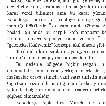
Paşabağ, Göreme ve Kızılçukur gibi yerlerde, S
devlet eliyle oluşturulmuş satış mağazalarının 
karar verdi bilinmez ama bu karar yüzün
Kapadokya büyük bir çöplüğe dönüşeceğe 
mantığı 1980’lerde Özal zamanında Göreme A
başladı. Şu anda bu çarpık kafa manastır ko
bölümü kahveci yapmaya kadar varmış. Üstte 
“geleneksel kahvemiz” konsepti akıl alacak gibi 
Tarihi alanlar insanlar oraya işyeri açıp pa
insanlığın ona ulaşıp yararlanması içindir.
Bu nedenle bölgede hiçbir tezgah, hi
olmamalıdır. Tam tersine yerleşim merkezleri g
mağazalar oraya gitmeli, yani satış turistin aya
Çığırtkan pazarcılık mantığından hızla ayrılm
yakında bölge ekonomisini bu kişilerin belir
şüphesi olmamalıdır.
Kapadokya Açık Hava Müzeleri’ne rande