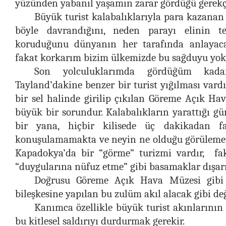
yüzünden yabanıl yaşamın zarar gördüğü gerekçe
Büyük turist kalabalıklarıyla para kazana
böyle davrandığını, neden parayı elinin te
koruduğunu dünyanın her tarafında anlayaca
fakat korkarım bizim ülkemizde bu sağduyu yok
Son yolculuklarımda gördüğüm kadar
Tayland’dakine benzer bir turist yığılması vardı
bir sel halinde girilip çıkılan Göreme Açık Ha
büyük bir sorundur. Kalabalıkların yarattığı gür
bir yana, hiçbir kilisede üç dakikadan f
konuşulamamakta ve neyin ne olduğu görülemem
Kapadokya’da bir “görme” turizmi vardır, fak
“duygularına nüfuz etme” gibi basamaklar dışarı
Doğrusu Göreme Açık Hava Müzesi gibi 
bileşkesine yapılan bu zulüm akıl alacak gibi değ
Kanımca özellikle büyük turist akınlarının
bu kitlesel saldırıyı durdurmak gerekir.