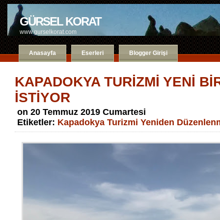
GÜRSEL KORAT
www.gurselkorat.com
Anasayfa
Eserleri
Blogger Girişi
KAPADOKYA TURİZMİ YENİ Bİ
İSTİYOR
on 20 Temmuz 2019 Cumartesi
Etiketler:
Kapadokya Turizmi Yeniden Düzenlenm