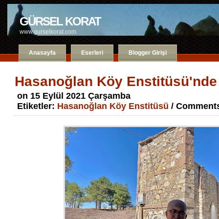
GÜRSEL KORAT
www.gurselkorat.com
Anasayfa
Eserleri
Blogger Girişi
Hasanoğlan Köy Enstitüsü'nde 
on 15 Eylül 2021 Çarşamba
Etiketler:
Hasanoğlan Köy Enstitüsü
/ Comments