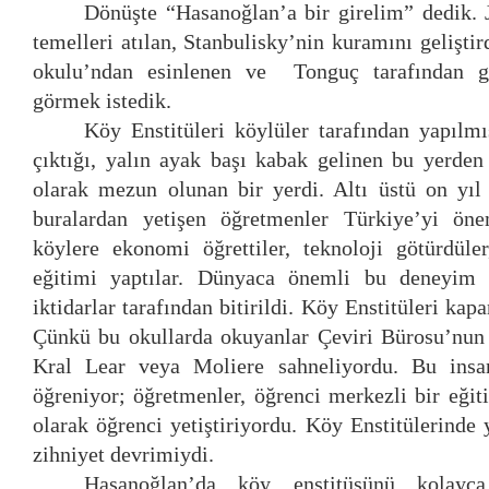
Dönüşte “Hasanoğlan’a bir girelim” dedik.
temelleri atılan, Stanbulisky’nin kuramını gelişti
okulu’ndan esinlenen ve Tonguç tarafından gel
görmek istedik.
Köy Enstitüleri köylüler tarafından yapılm
çıktığı, yalın ayak başı kabak gelinen bu yerden
olarak mezun olunan bir yerdi. Altı üstü on yıl
buralardan yetişen öğretmenler Türkiye’yi önem
köylere ekonomi öğrettiler, teknoloji götürdüler
eğitimi yaptılar. Dünyaca önemli bu deneyim 
iktidarlar tarafından bitirildi. Köy Enstitüleri kap
Çünkü bu okullarda okuyanlar Çeviri Bürosu’nun
Kral Lear veya Moliere sahneliyordu. Bu insan
öğreniyor; öğretmenler, öğrenci merkezli bir eği
olarak öğrenci yetiştiriyordu. Köy Enstitülerinde
zihniyet devrimiydi.
Hasanoğlan’da köy enstitüsünü kolayc