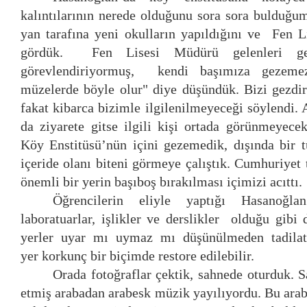
kalıntılarının nerede olduğunu sora sora bulduğu
yan tarafına yeni okulların yapıldığını ve Fen Lise
gördük. Fen Lisesi Müdürü gelenleri gez
görevlendiriyormuş, kendi başımıza gezemez
müzelerde böyle olur" diye düşündük. Bizi gezdir
fakat kibarca bizimle ilgilenilmeyeceği söylendi. A
da ziyarete gitse ilgili kişi ortada görünmeyece
Köy Enstitüsü’nün içini gezemedik, dışında bir t
içeride olanı biteni görmeye çalıştık. Cumhuriyet 
önemli bir yerin başıboş bırakılması içimizi acıttı.
Öğrencilerin eliyle yaptığı Hasanoğla
laboratuarlar, işlikler ve derslikler olduğu gibi
yerler uyar mı uymaz mı düşünülmeden tadilat
yer korkunç bir biçimde restore edilebilir.
Orada fotoğraflar çektik, sahnede oturduk. S
etmiş arabadan arabesk müzik yayılıyordu. Bu ara