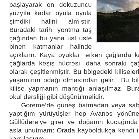
başlayarak on dokuzuncu
yüzyıla kadar oyula oyula
şimdiki halini almıştır.
Buradaki tarih, yontma taş
çağından bu yana üst üste
binen katmanlar halinde
açıklanır. Kaya oyukları erken çağlarda 
çağlarda keşiş hücresi, daha sonraki ça
olarak çeşitlenmiştir. Bu bölgedeki kilisele
yaşamının odağı olmasından gelir.
Bu bi
kilise yapmanın mantığı anlaşılmaz. Burad
okul dersliği gibi düşünülmelidir.
Göreme’de güneş batmadan veya saba
yaptığım yürüyüşler hep Avanos yönüne
Güllüdere’ye girer ve doğanın kucağınd
asla unutmam: Orada kayboldukça kendi iç
karşılaşırım.