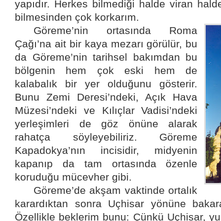
yapıdır.
Herkes bilmediği halde viran halde
bilmesinden çok korkarım.
Göreme’nin ortasında Roma
Çağı’na ait bir kaya mezarı görülür, bu
da Göreme’nin tarihsel bakımdan bu
bölgenin hem çok eski hem de
kalabalık bir yer olduğunu gösterir.
Bunu Zemi Deresi’ndeki, Açık Hava
Müzesi’ndeki ve Kılıçlar Vadisi’ndeki
yerleşimleri de göz önüne alarak
rahatça söyleyebiliriz. Göreme
Kapadokya’nın incisidir, midyenin
kapanıp da tam ortasında özenle
koruduğu mücevher gibi.
Göreme’de akşam vaktinde ortalık
karardıktan sonra Uçhisar yönüne baka
Özellikle beklerim bunu: Çünkü Uçhisar, yuk