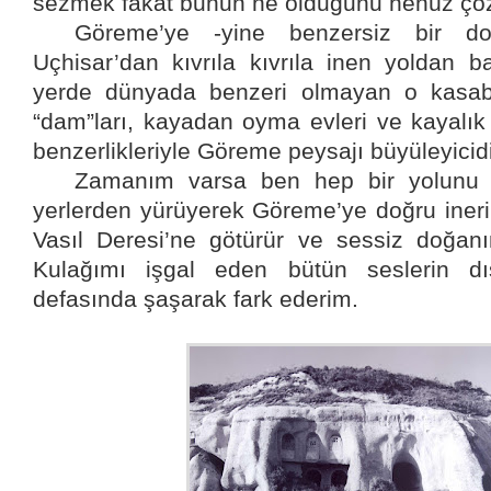
sezmek fakat bunun ne olduğunu henüz çö
Göreme’ye -yine benzersiz bir do
Uçhisar’dan kıvrıla kıvrıla inen yoldan b
yerde dünyada benzeri olmayan o kasaba 
“dam”ları, kayadan oyma evleri ve kayalık 
benzerlikleriyle Göreme peysajı büyüleyicidi
Zamanım varsa ben hep bir yolunu 
yerlerden yürüyerek Göreme’ye doğru iner
Vasıl Deresi’ne götürür ve sessiz doğanı
Kulağımı işgal eden bütün seslerin dı
defasında şaşarak fark ederim.