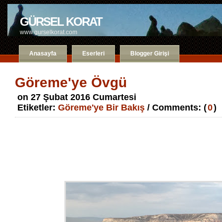
GÜRSEL KORAT
www.gurselkorat.com
Anasayfa
Eserleri
Blogger Girişi
Göreme'ye Övgü
on 27 Şubat 2016 Cumartesi
Etiketler:
Göreme'ye Bir Bakış
/ Comments: (
0
)