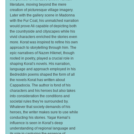
literature, moving beyond the mere
creation of picturesque village imagery.
Later with the gallery scene in Madonna
with the Fur Coat, his unmatched narration
would prove Ali capable of depicting both
the countryside and cityscapes while his
vivid characters enriched the stories even
more. Korat was inspired to refine his own
approach to storytelling through him. The
epic narratives of Nazım Hikmet, though
rooted in poetry, played a crucial role in
shaping Korat’s novels. His narration,
language and approach employed in his
Bedreddin poems shaped the form of all
the novels Korat has written about
Cappadocia. The author is fond of his
characters and his heroes but also takes
into consideration the conditions and
societal rules they’re surrounded by.
Whatever that society demands of his
heroes, the writer makes sure to use while
conducting his stories. Yaşar Kemal’s
influence is seen in Korat’s deep
understanding of regional language and
its role in capturing the essence of