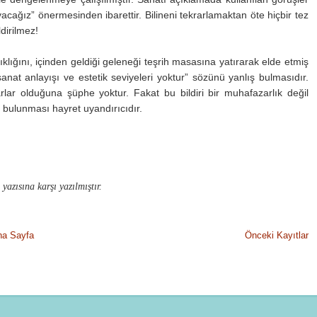
uyacağız” önermesinden ibarettir. Bilineni tekrarlamaktan öte hiçbir tez
ldirilmez!
ıklığını, içinden geldiği geleneği teşrih masasına yatırarak elde etmiş
nat anlayışı ve estetik seviyeleri yoktur” sözünü yanlış bulmasıdır.
r olduğuna şüphe yoktur. Fakat bu bildiri bir muhafazarlık değil
 bulunması hayret uyandırıcıdır.
azısına karşı yazılmıştır.
na Sayfa
Önceki Kayıtlar