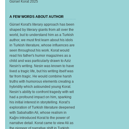
Gürsel Korat 2025
A FEW WORDS ABOUT AUTHOR
Gürsel Korat's literary approach has been
shaped by literary giants from all over the
world, but to understand him as a Turkish
author, we must first learn about his idols
in Turkish literature, whose influences are
seen throughout his work. Korat would
read his father's humor magazines as a
child and was particularly drawn to Aziz
Nesin's writing. Nesin was known to have
lived a tragic life, but his writing itself was
far from tragic. He would combine harsh
truths with humorous elements creating a
hybridity which astounded young Korat.
Nesin’s ability to confront tragedy with wit
had a profound impact on him, sparking
his initial interest in storytelling. Korat’s
exploration of Turkish literature deepened
with Sabahattin Ali, whose realism in
Kağnı introduced Korat to the power of
narrative detail. Korat came to view Ali as
the pioneer of narrative shift in Turkish