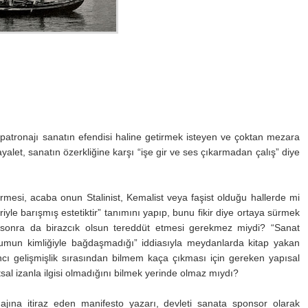
patronajı sanatın efendisi haline getirmek isteyen ve çoktan mezara
yalet, sanatın özerkliğine karşı “işe gir ve ses çıkarmadan çalış” diye
girmesi, acaba onun Stalinist, Kemalist veya faşist olduğu hallerde mi
le barışmış estetiktir” tanımını yapıp, bunu fikir diye ortaya sürmek
, sonra da birazcık olsun tereddüt etmesi gerekmez miydi? “Sanat
lumun kimliğiyle bağdaşmadığı” iddiasıyla meydanlarda kitap yakan
ncı gelişmişlik sırasından bilmem kaça çıkması için gereken yapısal
sal izanla ilgisi olmadığını bilmek yerinde olmaz mıydı?
ajına itiraz eden manifesto yazarı, devleti sanata sponsor olarak