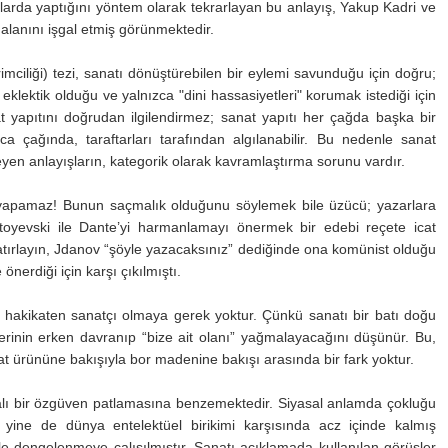
llarda yaptığını yöntem olarak tekrarlayan bu anlayış, Yakup Kadri ve
alanını işgal etmiş görünmektedir.
imciliği) tezi, sanatı dönüştürebilen bir eylemi savunduğu için doğru;
lektik olduğu ve yalnızca "dini hassasiyetleri" korumak istediği için
nat yapıtını doğrudan ilgilendirmez; sanat yapıtı her çağda başka bir
ca çağında, taraftarları tarafından algılanabilir. Bu nedenle sanat
en anlayışların, kategorik olarak kavramlaştırma sorunu vardır.
 yapamaz! Bunun saçmalık olduğunu söylemek bile üzücü; yazarlara
toyevski ile Dante’yi harmanlamayı önermek bir edebi reçete icat
Hatırlayın, Jdanov “şöyle yazacaksınız” dediğinde ona komünist olduğu
nerdiği için karşı çıkılmıştı.
hakikaten sanatçı olmaya gerek yoktur. Çünkü sanatı bir batı doğu
ilerinin erken davranıp “bize ait olanı” yağmalayacağını düşünür. Bu,
anat ürününe bakışıyla bor madenine bakışı arasında bir fark yoktur.
yalı bir özgüven patlamasına benzemektedir. Siyasal anlamda çokluğu
yine de dünya entelektüel birikimi karşısında acz içinde kalmış
e dengelenmeye çalışılmıştır. Sanatı açıklamada kullanılan görüşler