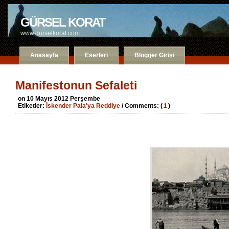
GÜRSEL KORAT
www.gurselkorat.com
Anasayfa
Eserleri
Blogger Girişi
Manifestonun Sefaleti
on 10 Mayıs 2012 Perşembe
Etiketler:
İskender Pala'ya Reddiye
/ Comments: (
1
)