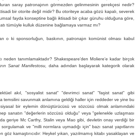
lı duran saray patronajının görmezden gelinmesinin gerekçesi nedir?
isadi bir otorite değil midir? Bu otoriteye acaba gözü kapalı, severek
umsal fayda konseptine bağlı iktisadi bir çıkar güruhu olduğuna göre,
sanatı tümüyle kulluk düzenine bağlamaya varmaz mı?
n o ki sponsorluğun, baskının, patronajın komünist olması kabul
natı neden tanımlamaktadır? Shakespeare’den Moliere’e kadar birçok
rın Sanat Manifestosu,
daha adından başlayarak kategorik olarak
tüel akıl, "sosyalist sanat" "devrimci sanat" "faşist sanat" gibi
rla temsilini savunmak anlamına geldiği haller için reddeder ve yine bu
siyasal bir eylemin dönüştürücüsü ve sözcüsü olmak anlamındaki
se hep sanatın "değerlerin sözcüsü olduğu" veya "gelenekle uzlaşması
 da geriye Mc Carthy, Stalin veya Mao gibi, devletin onay verdiği bir
rı sorgulamak ve "milli normlara uymadığı için" bazı sanat yapıtlarını
 göz kamaştırıcıdır: Heykel yıkan, yazılmamış kitabı yasaklayan ve