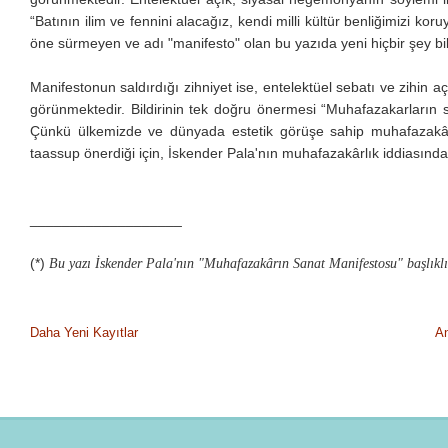
“Batının ilim ve fennini alacağız, kendi milli kültür benliğimizi kor
öne sürmeyen ve adı "manifesto" olan bu yazıda yeni hiçbir şey bi
Manifestonun saldırdığı zihniyet ise, entelektüel sebatı ve zihin aç
görünmektedir. Bildirinin tek doğru önermesi “Muhafazakarların sa
Çünkü ülkemizde ve dünyada estetik görüşe sahip muhafazakârla
taassup önerdiği için, İskender Pala'nın muhafazakârlık iddiasında
___________________
(*)
Bu yazı İskender Pala'nın "Muhafazakârın Sanat Manifestosu" başlıklı y
Daha Yeni Kayıtlar
A