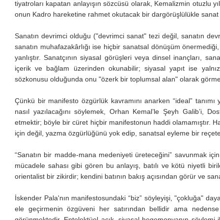
tiyatroları kapatan anlayışın sözcüsü olarak, Kemalizmin otuzlu yı
onun Kadro hareketine rahmet okutacak bir dargörüşlülükle sanat 
Sanatın devrimci olduğu ("devrimci sanat" tezi değil, sanatın devr
sanatın muhafazakârlığı ise hiçbir sanatsal dönüşüm önermediği, ek
yanlıştır. Sanatçının siyasal görüşleri veya dinsel inançları, sa
içerik ve bağlam üzerinden okunabilir; siyasal yapıt ise yalnız
sözkonusu olduğunda onu "özerk bir toplumsal alan" olarak görmey
Çünkü bir manifesto özgürlük kavramını anarken “ideal” tanımı
nasıl yazılacağını söylemek, Orhan Kemal’le Şeyh Galib’i, Dos
etmektir; böyle bir cüret hiçbir manifestonun haddi olamamıştır. 
için değil, yazma özgürlüğünü yok edip, sanatsal eyleme bir reçete ö
“Sanatın bir madde-mana medeniyeti üreteceğini” savunmak için 
mücadele sahası gibi gören bu anlayış, batılı ve kötü niyetli bir
orientalist bir zikirdir; kendini batının bakış açısından görür ve s
İskender Pala'nın manifestosundaki “biz” söyleyişi, "çokluğa" da
ele geçirmenin özgüveni her satırından bellidir ama nedense 
görünmektedir. Entelektüel açık, siyasal hegemonyanın söylemi il