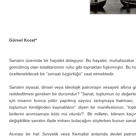
Gürsel Korat*
Sanatın üzerinde bir hayalet dolaşıyor: Bu hayalet, muhafazakar 
gömülmüş olan totalitarizmin ruhu gibi topraktan fışkırmıştır. Bu ha
özetlenebilecek bir “zenaat özgürlüğü” vaat etmektedir.
Sanatın siyasal, dinsel veya ideolojik patronajın vesayeti altına 
reddedilmesi gereken bir durumdur? “Sanat, toplumun öz değerleriy
için insanın bunca yıldır yapılmış sayısız tartışmaya bakması
toplumun kimliğinden kaynaklanır” diyen bir manifestonun, “top
birilerini anımsaması kötü mü olurdu? Bir milletin, bilmem kaçı
değişiklikte sanatın ifade imkanı bulacağını söylerken bunun sanat
Acınası bir hal: Sovyetik veya Kemalist anlamda devlet patron