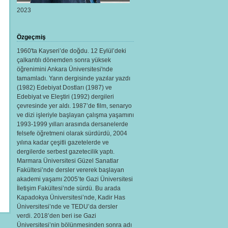
2023
Özgeçmiş
1960'ta Kayseri’de doğdu. 12 Eylül’deki
çalkantılı dönemden sonra yüksek
öğrenimini Ankara Üniversitesi'nde
tamamladı. Yarın dergisinde yazılar yazdı
(1982) Edebiyat Dostları (1987) ve
Edebiyat ve Eleştiri (1992) dergileri
çevresinde yer aldı. 1987’de film, senaryo
ve dizi işleriyle başlayan çalışma yaşamını
1993-1999 yılları arasında dersanelerde
felsefe öğretmeni olarak sürdürdü, 2004
yılına kadar çeşitli gazetelerde ve
dergilerde serbest gazetecilik yaptı.
Marmara Üniversitesi Güzel Sanatlar
Fakültesi’nde dersler vererek başlayan
akademi yaşamı 2005’te Gazi Üniversitesi
İletişim Fakültesi’nde sürdü. Bu arada
Kapadokya Üniversitesi’nde, Kadir Has
Üniversitesi’nde ve TEDU’da dersler
verdi. 2018’den beri ise Gazi
Üniversitesi’nin bölünmesinden sonra adı