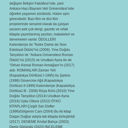
değişen İletişim Fakültesi’nde, yani
Ankara Hacı Bayram Veli Üniversitesi’nde
öğretim yaşamını sürdürdü. Halen aynı
görevdedir. Bazı film ve dizi film
projelerinde senarist olarak da çalışan
yazarın pek çok dergi, gazete ve ortak
kitapta yayımlanmış yazıları, makaleleri ve
denemeleri vardır. ÖDÜLLERİ
Kalenderiye ile "Notre Dame de Sion
Edebiyat Ödülü"nü (2009), Yine Doğdu
Tanyıldızı ile “Ankara Üniversitesi Roman
Ödülü”nü (2015) ve Unutkan Ayna ile de
“Orhan Kemal Roman Armağanı”nı (2017)
aldı. ROMANLARI Zaman Yeli
(Kapadokya Dörtlüsü I-1995) Ay Şarkısı
(1998) Güvercine Ağıt (Kapadokya
Dörtlüsü II-1999) Kalenderiye (Kapadokya
Dörtlüsü III - 2008) Rüya Körü (2010) Yine
Doğdu Tanyıldızı (2014) Unutkan Ayna
(2016) Uyku Ülkesi (2022) ÖYKÜ
KİTAPLARI Çizgili Sarı Defter
(1996)Gölgenin Canı (2004) Bu iki kitap
Dalgın Dağlar adıyla tek kitapta birleştirildi
(2017). DENEME Kristal Bahçe (2003)
Deniz Göründü (2022) İNCELEME