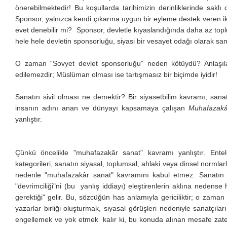
önerebilmektedir! Bu koşullarda tarihimizin derinliklerinde sak
Sponsor, yalnızca kendi çıkarına uygun bir eyleme destek veren ikt
evet denebilir mi? Sponsor, devletle kıyaslandığında daha az topl
hele hele devletin sponsorluğu, siyasi bir vesayet odağı olarak 
O zaman “Sovyet devlet sponsorluğu” neden kötüydü? Anlaşıla
edilemezdir; Müslüman olması ise tartışmasız bir biçimde iyidir!
Sanatın sivil olması ne demektir? Bir siyasetbilim kavramı, sa
insanın adını anan ve dünyayı kapsamaya çalışan
Muhafazakâ
yanlıştır.
Çünkü öncelikle "muhafazakâr sanat" kavramı yanlıştır. Entelek
kategorileri, sanatın siyasal, toplumsal, ahlaki veya dinsel normla
nedenle "muhafazakâr sanat" kavramını kabul etmez. Sanatın 
"devrimciliği"ni (bu yanlış iddiayı) eleştirenlerin aklına neden
gerektiği" gelir. Bu, sözcüğün has anlamıyla gericiliktir; o zaman
yazarlar birliği oluşturmak, siyasal görüşleri nedeniyle sanatçıla
engellemek ve yok etmek kalır ki, bu konuda alınan mesafe zaten