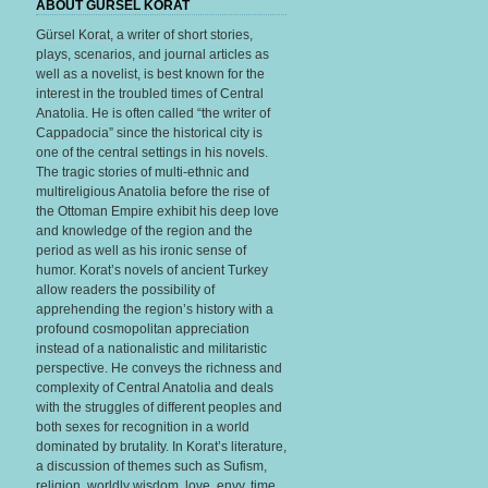
ABOUT GURSEL KORAT
Gürsel Korat, a writer of short stories,
plays, scenarios, and journal articles as
well as a novelist, is best known for the
interest in the troubled times of Central
Anatolia. He is often called “the writer of
Cappadocia” since the historical city is
one of the central settings in his novels.
The tragic stories of multi-ethnic and
multireligious Anatolia before the rise of
the Ottoman Empire exhibit his deep love
and knowledge of the region and the
period as well as his ironic sense of
humor. Korat’s novels of ancient Turkey
allow readers the possibility of
apprehending the region’s history with a
profound cosmopolitan appreciation
instead of a nationalistic and militaristic
perspective. He conveys the richness and
complexity of Central Anatolia and deals
with the struggles of different peoples and
both sexes for recognition in a world
dominated by brutality. In Korat’s literature,
a discussion of themes such as Sufism,
religion, worldly wisdom, love, envy, time