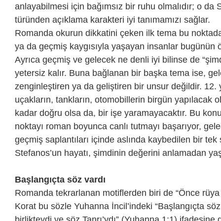
anlayabilmesi için bağımsız bir ruhu olmalıdır; o da 
türünden açıklama karakteri iyi tanımamızı sağlar.
Romanda okurun dikkatini çeken ilk tema bu noktada
ya da geçmiş kaygısıyla yaşayan insanlar bugünün ön
Ayrıca geçmiş ve gelecek ne denli iyi bilinse de “şim
yetersiz kalır. Buna bağlanan bir başka tema ise, ge
zenginleştiren ya da geliştiren bir unsur değildir. 12. 
uçakların, tankların, otomobillerin birgün yapılacak ol
kadar doğru olsa da, bir işe yaramayacaktır. Bu kon
noktayı roman boyunca canlı tutmayı başarıyor, gele
geçmiş saplantıları içinde aslında kaybedilen bir tek
Stefanos’un hayatı, şimdinin değerini anlamadan yaş
Başlangıçta söz vardı
Romanda tekrarlanan motiflerden biri de “Önce rüya 
Korat bu sözle Yuhanna İncil’indeki “Başlangıçta söz 
birlikteydi ve söz Tanrı’ydı” (Yuhanna 1:1) ifadesin