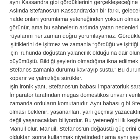
aynı Kassandra gibi gördüklerinin gerçekleşeceğine
Aslında Stefanos’un Kassandra’dan bir farkı, gelece
halde onları yorumlama yeteneğinden yoksun olması
görünür, ama bu sahnelerin ardında yatan nedenleri
rüyalarını her zaman doğru yorumlayamaz. Gördükler
işittiklerini de işitmez ve zamanla “gördüğü ve işittiğ
için ‘ruhunda doğuştan yalancılık olduğu’na dair olu
büyümüştü. Bildiği şeylerin olmadığına ikna edilmek çı
Stefanos zamanla durumu kavrayıp sustu.” Bu duru
koparır ve yalnızlığa sürükler.
İşin ironik yanı, Stefanos’un babası imparatorluk saray
İmparator tarafından megas domestikos unvanı verilm
zamanda orduların komutanıdır. Aynı babası gibi Ste
olması beklenir; yaşananları, yani geçmişi yazacaktır
değil yaşanacakları biliyordur. Bu yeteneğini ilk keşf
Manuil olur. Manuil, Stefanos’un doğaüstü güçlerini ö
olduktan sonra kullanmak niyetindedir ama aynı şey