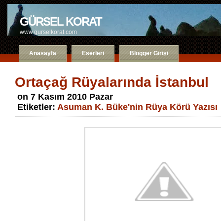
GÜRSEL KORAT
www.gurselkorat.com
Anasayfa
Eserleri
Blogger Girişi
Ortaçağ Rüyalarında İstanbul
on 7 Kasım 2010 Pazar
Etiketler:
Asuman K. Büke'nin Rüya Körü Yazısı