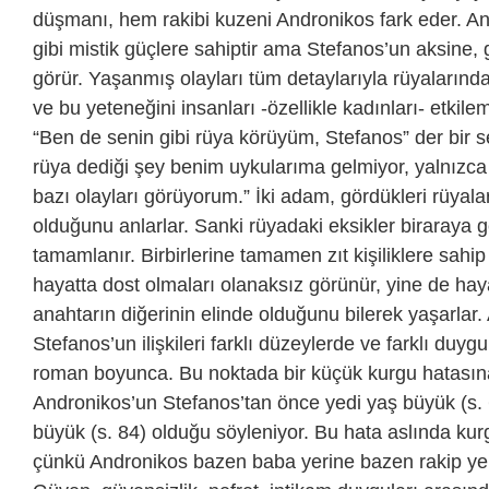
düşmanı, hem rakibi kuzeni Andronikos fark eder. A
gibi mistik güçlere sahiptir ama Stefanos’un aksine, 
görür. Yaşanmış olayları tüm detaylarıyla rüyalarından b
ve bu yeteneğini insanları -özellikle kadınları- etkilem
“Ben de senin gibi rüya körüyüm, Stefanos” der bir s
rüya dediği şey benim uykularıma gelmiyor, yalnız
bazı olayları görüyorum.” İki adam, gördükleri rüyala
olduğunu anlarlar. Sanki rüyadaki eksikler biraraya g
tamamlanır. Birbirlerine tamamen zıt kişiliklere sahip
hayatta dost olmaları olanaksız görünür, yine de hay
anahtarın diğerinin elinde olduğunu bilerek yaşarlar.
Stefanos’un ilişkileri farklı düzeylerde ve farklı du
roman boyunca. Bu noktada bir küçük kurgu hatası
Andronikos’un Stefanos’tan önce yedi yaş büyük (s. 
büyük (s. 84) olduğu söyleniyor. Bu hata aslında kurg
çünkü Andronikos bazen baba yerine bazen rakip ye