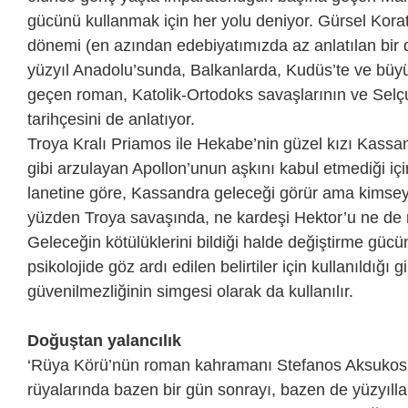
gücünü kullanmak için her yolu deniyor. Gürsel Korat’
dönemi (en azından edebiyatımızda az anlatılan bir d
yüzyıl Anadolu’sunda, Balkanlarda, Kudüs’te ve büyü
geçen roman, Katolik-Ortodoks savaşlarının ve Selçu
tarihçesini de anlatıyor.
Troya Kralı Priamos ile Hekabe’nin güzel kızı Kassand
gibi arzulayan Apollon’unun aşkını kabul etmediği için
lanetine göre, Kassandra geleceği görür ama kimsey
yüzden Troya savaşında, ne kardeşi Hektor’u ne de niş
Geleceğin kötülüklerini bildiği halde değiştirme gü
psikolojide göz ardı edilen belirtiler için kullanıldığı g
güvenilmezliğinin simgesi olarak da kullanılır.
Doğuştan yalancılık
‘Rüya Körü’nün roman kahramanı Stefanos Aksukos,
rüyalarında bazen bir gün sonrayı, bazen de yüzyıll