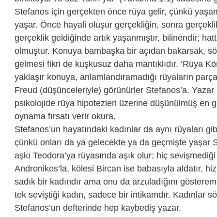
Stefanos için gerçekten önce rüya gelir, çünkü ya
yaşar. Önce hayali oluşur gerçekliğin, sonra gerçekli
gerçeklik geldiğinde artık yaşanmıştır, bilinendir; hat
olmuştur. Konuya bambaşka bir açıdan bakarsak, s
gelmesi fikri de kuşkusuz daha mantıklıdır. ‘Rüya Kör
yaklaşır konuya, anlamlandıramadığı rüyaların parça
Freud (düşünceleriyle) görünürler Stefanos’a. Yazar 
psikolojide rüya hipotezleri üzerine düşünülmüş en g
oynama fırsatı verir okura.
Stefanos’un hayatındaki kadınlar da aynı rüyaları gi
çünkü onları da ya gelecekte ya da geçmişte yaşar S
aşkı Teodora’ya rüyasında aşık olur; hiç sevişmediği
Andronikos’la, kölesi Bircan ise babasıyla aldatır, h
sadık bir kadındır ama onu da arzuladığını göster
tek seviştiği kadın, sadece bir intikamdır. Kadınlar
Stefanos’un defterinde hep kaybediş yazar.