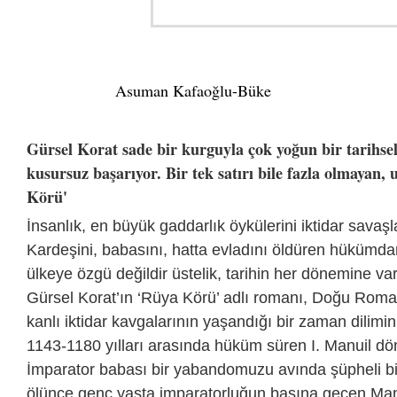
Asuman Kafaoğlu-Büke
Gürsel Korat sade bir kurguyla çok yoğun bir tarihse
kusursuz başarıyor. Bir tek satırı bile fazla olmayan, 
Körü'
İnsanlık, en büyük gaddarlık öykülerini iktidar savaş
Kardeşini, babasını, hatta evladını öldüren hükümdarl
ülkeye özgü değildir üstelik, tarihin her dönemine varl
Gürsel Korat’ın ‘Rüya Körü’ adlı romanı, Doğu Roma
kanlı iktidar kavgalarının yaşandığı bir zaman dilimin
1143-1180 yılları arasında hüküm süren I. Manuil d
İmparator babası bir yabandomuzu avında şüpheli bir
ölünce genç yaşta imparatorluğun başına geçen Manui