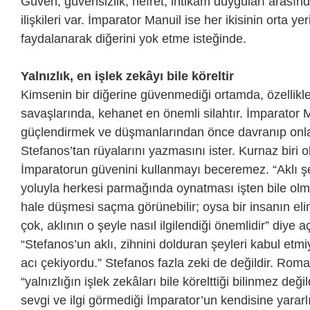
Güven, güvensizlik, nefret, intikam duyguları arasınd
ilişkileri var. İmparator Manuil ise her ikisinin orta ye
faydalanarak diğerini yok etme isteğinde.
Yalnızlık, en işlek zekâyı bile köreltir
Kimsenin bir diğerine güvenmediği ortamda, özellikle
savaşlarında, kehanet en önemli silahtır. İmparator Ma
güçlendirmek ve düşmanlarından önce davranıp onl
Stefanos’tan rüyalarını yazmasını ister. Kurnaz biri
İmparatorun güvenini kullanmayı beceremez. “Aklı şey
yoluyla herkesi parmağında oynatması işten bile ol
hale düşmesi saçma görünebilir; oysa bir insanın el
çok, aklının o şeyle nasıl ilgilendiği önemlidir” diye aç
“Stefanos’un aklı, zihnini dolduran şeyleri kabul etm
acı çekiyordu.” Stefanos fazla zeki de değildir. Roma
“yalnızlığın işlek zekâları bile körelttiği bilinmez deği
sevgi ve ilgi görmediği İmparator’un kendisine yararl