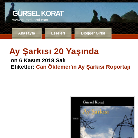
GÜRSEL KORAT
www.gurselkorat.com
Anasayfa
Eserleri
Blogger Girişi
Ay Şarkısı 20 Yaşında
on 6 Kasım 2018 Salı
Etiketler:
Can Öktemer'in Ay Şarkısı Röportajı