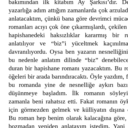
bakımından ilk kitabım Ay Şarkısı’dır. De
yazarlığa adım attığım zamanlarda çok arzuladı
anlatacaktım, çünkü bana göre devrimci müca
romanları acıyı çok öne çıkarmışlardı, çekilen s
hapishanedeki haksızlıklar kararmış bir 
anlatılıyor ve “biz”i yüceltmek kaçınıl
davranılıyordu. Oysa ben yazarın nesnelliği
bu nedenle anlatım dilinde “biz” denebilec
duran bir hapishane romanı yazacaktım. Bu ro
öğeleri bir arada barındıracaktı. Öyle yazdım, f
bu romanda yine de nesnelliğe aykırı baz
düşünmeye başladım. İlk romanın söyleyiş
zamanla beni rahatsız etti. Fakat romanın ö
için görmezden gelmek ve külliyatın dışına
Bu roman hep benim olarak kalacağına göre,
bozmadan yeniden anlatayım istedim. Yani