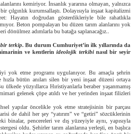
lanlarını kemiriyor. İnsanlık yararına olmayan, yalnızca
bir çılgınlık kurumsallaştı. Dolayısıyla inşaat kapitalizmi
t: Hayatın doğrudan gösterdikleriyle bile rahatlıkla
şayamıyor. Beton pompalayan bu düzen tarım alanlarını yok
geri dönülmez adımlarla bu batağa saplanacağız..
 bir
terkip
. Bu durum Cumhuriyet’in ilk yıllarında da
 mimarinin ve kentlerin
ideolojik terkibi
nasıl bir seyir
skiyi yok etme programı uygulanıyor. Bu amaçla şehrin
 hızla bütün anıları silen bir yeni inşaat düzeni ortaya
u ülkede yüzyıllarca Hıristiyanlarla beraber yaşanmamış
imari gelenek çöpe atıldı ve her yerinden inşaat filizleri
hsel yapılar öncelikle yok etme stratejisinin bir parçası
arisi de dahil her şey “yatırım” ve “getiri” sözcüklerinin
i binalar, pencereleri ve dış yüzeyiyle aynı, yapısıyla
rgesi oldu. Şehirler tarım alanlarına yerleşti, en başlıca