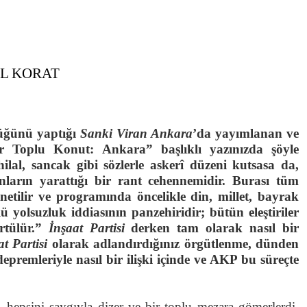
L KORAT
lüğünü yaptığı
Sanki Viran Ankara
’da yayımlanan ve
r Toplu Konut: Ankara” başlıklı yazınızda şöyle
ilal, sancak gibi sözlerle askerî düzeni kutsasa da,
anların yarattığı bir rant cehennemidir. Burası tüm
etilir ve programında öncelikle din, millet, bayrak
lü yolsuzluk iddiasının panzehiridir; bütün eleştiriler
rtülür.”
İnşaat Partisi
derken tam olarak nasıl bir
at Partisi
olarak adlandırdığınız örgütlenme, dünden
premleriyle nasıl bir ilişki içinde ve AKP bu süreçte
, hepsini saygıyla dizer ve bir toplu mezara gömerlerdi.