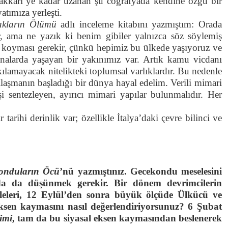
akkari’ye kadar uzanan şu coğrafyada kendine özgü bir
atımıza yerleşti.
akların Ölümü
adlı inceleme kitabını yazmıştım: Orada
or, ama ne yazık ki benim gibiler yalnızca söz söylemiş
el koyması gerekir, çünkü hepimiz bu ülkede yaşıyoruz ve
nalarda yaşayan bir yakınımız var. Artık kamu vicdanı
akılamayacak nitelikteki toplumsal varlıklardır. Bu nedenle
ılaşmanın başladığı bir dünya hayal edelim. Verili mimari
i sentezleyen, ayırıcı mimari yapılar bulunmalıdır. Her
tarihi derinlik var; özellikle İtalya’daki çevre bilinci ve
onduların Öcü
’nü yazmıştınız. Gecekondu meselesini
nda da düşünmek gerekir. Bir dönem devrimcilerin
leleri, 12 Eylül’den sonra büyük ölçüde Ülkücü ve
l eksen kaymasını nasıl değerlendiriyorsunuz? 6 Şubat
imi
, tam da bu siyasal eksen kaymasından beslenerek