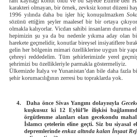
rant kaynağı konut oldu ve bu sayede Edirne’den H
karakteri olmayan, bir örnek, zevksiz konut düzeni hay
1996 yılında daha bu işler hiç konuşulmazken
Sok
sözünü ettiğim şeyler maalesef bir bir ortaya çıkıy
olmakla kalıyorlar. Vicdan sahibi insanların duruma 
hepimizin şu ya da bu nedenle yıkıma aday olan bi
harekete geçmelidir, konutlar bireysel insiyatiflere bır
gelin her bölgenin mimari özelliklerine uygun bir yap
çehreyi reddedelim. Tüm şehirlerimizde yerel geçmiş
şehrimizi bu özellikleriyle parmakla göstermeliyiz.
Ülkemizde İtalya ve Yunanistan’dan bile daha fazla bir 
şehir korumacılığının zerresi bu topraklarda yok.
4.
Daha önce Sivas Yangını dolayısıyla
Gecek
kuşkusuz ki 12 Eylül’le ilişkisi bağlamı
örgütlenme alanları olan gecekondu mahal
İslamcı çetelerin eline geçti. Siz bu siyasa
depremlerinde
enkaz altında kalan İnşaat Rej