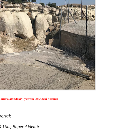
 "koruma altındaki" çevrenin 2022'deki durumu
ortaj:
 Ulaş Bager Aldemir