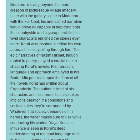
literature, moving beyond the mere
creation of picturesque village imagery.
Later with the gallery scene in Madonna
with the Fur Coat, his unmatched narration
would prove Ali capable of depicting both
the countryside and cityscapes while his
vivid characters enriched the stories even
more. Korat was inspired to refine his own
approach to storytelling through him. The
epic narratives of Nazım Hikmet, though
rooted in poetry, played a crucial role in
shaping Korat’s novels. His narration,
language and approach employed in his
Bedreddin poems shaped the form of all
the novels Korat has written about
Cappadocia. The author is fond of his
characters and his heroes but also takes
into consideration the conditions and
societal rules they’re surrounded by.
Whatever that society demands of his
heroes, the writer makes sure to use while
conducting his stories. Yaşar Kemal’s
influence is seen in Korat’s deep
understanding of regional language and
its role in capturing the essence of