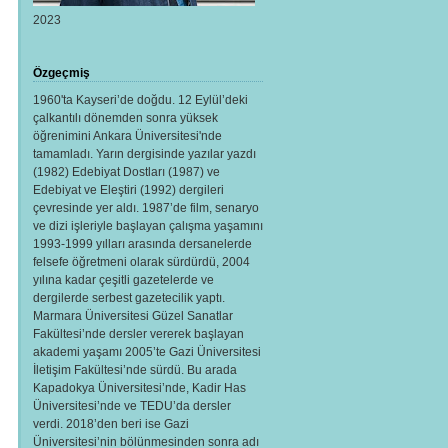
2023
Özgeçmiş
1960'ta Kayseri’de doğdu. 12 Eylül’deki
çalkantılı dönemden sonra yüksek
öğrenimini Ankara Üniversitesi'nde
tamamladı. Yarın dergisinde yazılar yazdı
(1982) Edebiyat Dostları (1987) ve
Edebiyat ve Eleştiri (1992) dergileri
çevresinde yer aldı. 1987’de film, senaryo
ve dizi işleriyle başlayan çalışma yaşamını
1993-1999 yılları arasında dersanelerde
felsefe öğretmeni olarak sürdürdü, 2004
yılına kadar çeşitli gazetelerde ve
dergilerde serbest gazetecilik yaptı.
Marmara Üniversitesi Güzel Sanatlar
Fakültesi’nde dersler vererek başlayan
akademi yaşamı 2005’te Gazi Üniversitesi
İletişim Fakültesi’nde sürdü. Bu arada
Kapadokya Üniversitesi’nde, Kadir Has
Üniversitesi’nde ve TEDU’da dersler
verdi. 2018’den beri ise Gazi
Üniversitesi’nin bölünmesinden sonra adı