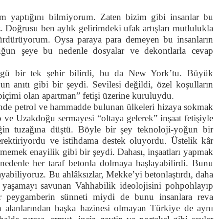
rım yaptığını bilmiyorum. Zaten bizim gibi insanlar bu
z. Doğrusu ben aylık gelirimdeki ufak artışları mutlulukla
sürdürüyorum. Oysa paraya para demeyen bu insanların
rduğun şeye bu nedenle dosyalar ve dekontlarla cevap
zgü bir tek şehir bilirdi, bu da New York’tu. Büyük
un anıtı gibi bir şeydi. Sevilesi değildi, özel koşulların
içimi olan apartman” fetişi üzerine kuruluydu.
linde petrol ve hammadde bulunan ülkeleri hizaya sokmak
p ve Uzakdoğu sermayesi “oltaya gelerek” inşaat fetişiyle
iğin tuzağına düştü. Böyle bir şey teknoloji-yoğun bir
rektiriyordu ve istihdama destek oluyordu. Üstelik kâr
rmemek enayilik gibi bir şeydi. Dahası, inşaatları yapmak
 nedenle her taraf betonla dolmaya başlayabilirdi. Bunu
yabiliyoruz. Bu ahlâksızlar, Mekke’yi betonlaştırdı, daha
re yaşamayı savunan Vahhabilik ideolojisini pohpohlayıp
ar peygamberin sünneti miydi de bunu insanlara reva
ım alanlarından başka hazinesi olmayan Türkiye de aynı