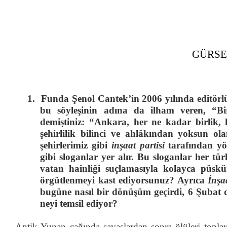
GÜRSE
1.
Funda Şenol Cantek’in 2006 yılında editör
bu söyleşinin adına da ilham veren, “Bi
demiştiniz: “Ankara, her ne kadar birlik, h
şehirlilik bilinci ve ahlâkından yoksun ol
şehirlerimiz gibi
inşaat partisi
tarafından yön
gibi sloganlar yer alır. Bu sloganlar her tür
vatan hainliği suçlamasıyla kolayca püskü
örgütlenmeyi kast ediyorsunuz? Ayrıca
İnşa
bugüne nasıl bir dönüşüm geçirdi, 6 Şubat de
neyi temsil ediyor?
Antik Yunan çağında savaşlardan sonra ölüleri toplar