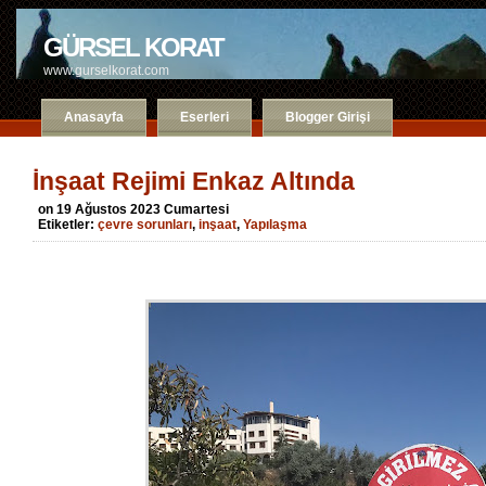
GÜRSEL KORAT
www.gurselkorat.com
Anasayfa
Eserleri
Blogger Girişi
İnşaat Rejimi Enkaz Altında
on 19 Ağustos 2023 Cumartesi
Etiketler:
çevre sorunları
,
inşaat
,
Yapılaşma