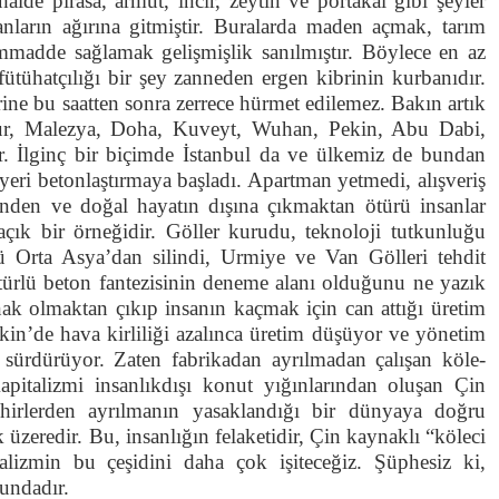
de pırasa, armut, incir, zeytin ve portakal gibi şeyler
anların ağırına gitmiştir. Buralarda maden açmak, tarım
ammadde sağlamak gelişmişlik sanılmıştır. Böylece en az
fütühatçılığı bir şey zanneden ergen kibrinin kurbanıdır.
rine bu saatten sonra zerrece hürmet edilemez. Bakın artık
ur, Malezya, Doha, Kuveyt, Wuhan, Pekin, Abu Dabi,
. İlginç bir biçimde İstanbul da ve ülkemiz de bundan
eri betonlaştırmaya başladı. Apartman yetmedi, alışveriş
zünden ve doğal hayatın dışına çıkmaktan ötürü insanlar
çık bir örneğidir. Göller kurudu, teknoloji tutkunluğu
Orta Asya’dan silindi, Urmiye ve Van Gölleri tehdit
 türlü beton fantezisinin deneme alanı olduğunu ne yazık
nak olmaktan çıkıp insanın kaçmak için can attığı üretim
Pekin’de hava kirliliği azalınca üretim düşüyor ve yönetim
ı sürdürüyor. Zaten fabrikadan ayrılmadan çalışan köle-
 Kapitalizmi insanlıkdışı konut yığınlarından oluşan Çin
şehirlerden ayrılmanın yasaklandığı bir dünyaya doğru
 üzeredir. Bu, insanlığın felaketidir, Çin kaynaklı “köleci
alizmin bu çeşidini daha çok işiteceğiz. Şüphesiz ki,
undadır.