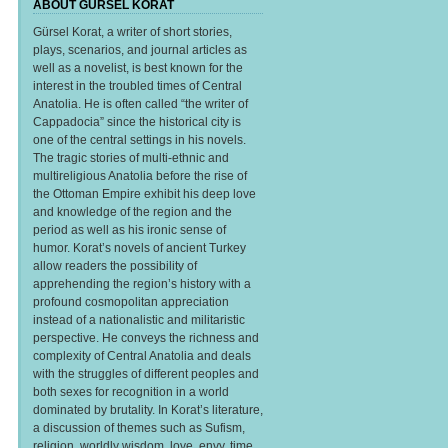
ABOUT GURSEL KORAT
Gürsel Korat, a writer of short stories,
plays, scenarios, and journal articles as
well as a novelist, is best known for the
interest in the troubled times of Central
Anatolia. He is often called “the writer of
Cappadocia” since the historical city is
one of the central settings in his novels.
The tragic stories of multi-ethnic and
multireligious Anatolia before the rise of
the Ottoman Empire exhibit his deep love
and knowledge of the region and the
period as well as his ironic sense of
humor. Korat’s novels of ancient Turkey
allow readers the possibility of
apprehending the region’s history with a
profound cosmopolitan appreciation
instead of a nationalistic and militaristic
perspective. He conveys the richness and
complexity of Central Anatolia and deals
with the struggles of different peoples and
both sexes for recognition in a world
dominated by brutality. In Korat’s literature,
a discussion of themes such as Sufism,
religion, worldly wisdom, love, envy, time