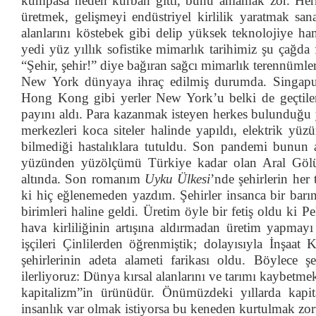
kumpasa neden kurban gitti, bunu anlamak zor. Herhal
üretmek, gelişmeyi endüstriyel kirlilik yaratmak san
alanlarını köstebek gibi delip yüksek teknolojiye h
yedi yüz yıllık sofistike mimarlık tarihimiz şu çağda 
“Şehir, şehir!” diye bağıran sağcı mimarlık terennümle
New York dünyaya ihraç edilmiş durumda. Singap
Hong Kong gibi yerler New York’u belki de geçtiler
payını aldı. Para kazanmak isteyen herkes bulunduğu y
merkezleri koca siteler halinde yapıldı, elektrik yü
bilmediği hastalıklara tutuldu. Son pandemi bunun a
yüzünden yüzölçümü Türkiye kadar olan Aral Gölü 
altında. Son romanım
Uyku Ülkesi
’nde şehirlerin her
ki hiç eğlenemeden yazdım. Şehirler insanca bir barı
birimleri haline geldi. Üretim öyle bir fetiş oldu ki 
hava kirliliğinin artışına aldırmadan üretim yapmay
işçileri Çinlilerden öğrenmiştik; dolayısıyla İnşaat
şehirlerinin adeta alameti farikası oldu. Böylece 
ilerliyoruz: Dünya kırsal alanlarını ve tarımı kaybetmek
kapitalizm”in ürünüdür. Önümüzdeki yıllarda kapit
insanlık var olmak istiyorsa bu keneden kurtulmak zor