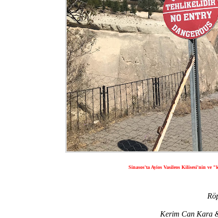
Sinasos'ta Ayios Vasileos Kilisesi'nin ve
Röp
Kerim Can Kara &