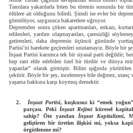
Tanrılara yakarılarla biten bu törenin sonunda bir t
ölülere ait olduğunu bilirdi. Şimdi ise evler bir depr
gömülüyor, saygısızca hakaretlere uğruyor.
Depremden sonra çöken apartmanları, enkazı, kurtarı
edilenleri, yardım ulaşmayanları, çaresizliği söylemey
getirenleri, daha depremin üçüncü gününde yurttaşl
Partisi’ni harekete geçirenleri unutamayız. Böyle bir şey
İnşaat Partisi kanımca tek bir siyasal parti değildir; h
hep rant elde edebilen özel bir türdür ve dünya mim
yapanlar” olarak girmiştir. Bilim ışığında yürütülen
çektirir. Böyle bir şey, incelemeye bile değmez, utanç 
yaşama hakkına karşı koymuş demektir.
2.
İnşaat Partisi
, kuşkusuz ki “emek yoğun”
parçası. Peki
İnşaat Rejimi
küresel kapita
sahip? Öte yandan
İnşaat Kapitalizmi
, M
geliştiren bir üretim ilişkisi mi, yoksa ka
örgütlenme mi?