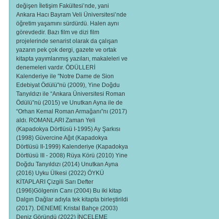
değişen İletişim Fakültesi’nde, yani
Ankara Hacı Bayram Veli Üniversitesi’nde
öğretim yaşamını sürdürdü. Halen aynı
görevdedir. Bazı film ve dizi film
projelerinde senarist olarak da çalışan
yazarın pek çok dergi, gazete ve ortak
kitapta yayımlanmış yazıları, makaleleri ve
denemeleri vardır. ÖDÜLLERİ
Kalenderiye ile "Notre Dame de Sion
Edebiyat Ödülü"nü (2009), Yine Doğdu
Tanyıldızı ile “Ankara Üniversitesi Roman
Ödülü”nü (2015) ve Unutkan Ayna ile de
“Orhan Kemal Roman Armağanı”nı (2017)
aldı. ROMANLARI Zaman Yeli
(Kapadokya Dörtlüsü I-1995) Ay Şarkısı
(1998) Güvercine Ağıt (Kapadokya
Dörtlüsü II-1999) Kalenderiye (Kapadokya
Dörtlüsü III - 2008) Rüya Körü (2010) Yine
Doğdu Tanyıldızı (2014) Unutkan Ayna
(2016) Uyku Ülkesi (2022) ÖYKÜ
KİTAPLARI Çizgili Sarı Defter
(1996)Gölgenin Canı (2004) Bu iki kitap
Dalgın Dağlar adıyla tek kitapta birleştirildi
(2017). DENEME Kristal Bahçe (2003)
Deniz Göründü (2022) İNCELEME