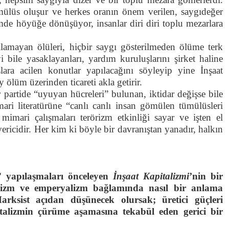
ümülüs oluşur ve herkes oranın önem verilen, saygıdeğer
emde höyüğe dönüşüyor, insanlar diri diri toplu mezarlara
lamayan ölüleri, hiçbir saygı gösterilmeden ölüme terk
i bile yasaklayanları, yardım kuruluşlarını şirket haline
ara acilen konutlar yapılacağını söyleyip yine İnşaat
 ölüm üzerinden ticareti akla getirir.
er partide “uyuyan hücreleri” bulunan, iktidar değişse bile
ari literatürüne “canlı canlı insan gömülen tümülüsleri
 mimari çalışmaları terörizm etkinliği sayar ve işten el
vericidir. Her kim ki böyle bir davranıştan yanadır, halkın
 yapılaşmaları önceleyen
İnşaat Kapitalizmi
’nin bir
lizm ve emperyalizm bağlamında nasıl bir anlama
arksist açıdan düşünecek olursak; üretici güçleri
pitalizmin çürüme aşamasına tekabül eden gerici bir