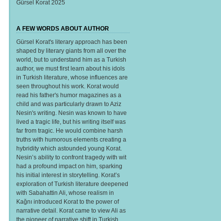
Gürsel Korat 2025
A FEW WORDS ABOUT AUTHOR
Gürsel Korat's literary approach has been
shaped by literary giants from all over the
world, but to understand him as a Turkish
author, we must first learn about his idols
in Turkish literature, whose influences are
seen throughout his work. Korat would
read his father's humor magazines as a
child and was particularly drawn to Aziz
Nesin's writing. Nesin was known to have
lived a tragic life, but his writing itself was
far from tragic. He would combine harsh
truths with humorous elements creating a
hybridity which astounded young Korat.
Nesin’s ability to confront tragedy with wit
had a profound impact on him, sparking
his initial interest in storytelling. Korat’s
exploration of Turkish literature deepened
with Sabahattin Ali, whose realism in
Kağnı introduced Korat to the power of
narrative detail. Korat came to view Ali as
the pioneer of narrative shift in Turkish