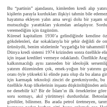
Bu “partinin” ajandasını, kimlerden kredi alıp yatı
kişilerin parayla kurdukları ilişkiyi tahmin bile edeme
hayatıma ekleyen yalın ama sevgi dolu bir yaşam 
mutsuzluğu yarattıkları yıkımdan anlaşılıyor. So
veremediğim için üzgünüm.
Küresel kapitalizm 1930’a gelindiğinde kendine ö
gökdelenleri, dar sokaklarıyla bir şehir değildi de on
ürünüydü, benim sözlerimle “uygarlığa bir tahammül b
Dünya kredi sistemi 1974 krizinden sonra özellikle e
için inşaat kredileri vermeye odaklandı. Özellikle Ara
kalkınmacılığı aynı zanneden bir ideolojik serseml
yatırım düzeninden çok, emek-yoğun bir yatırımı ge
oranı öyle yüksekti ki elinde para olup da bu alana gi
için karmaşık teknoloji zinciri de gerekmiyordu, bu
özellikle Arap ülkelerinin inşaata düşkünlüğünden anla
ne denebilir ki? Bir de İslam’ın ilk örneklerine gö
soru sormayı, akıl yürütmeyi durdurdular. Betonl
gördüler, bilinmez. Bu arada petrol üretmeyen, tar