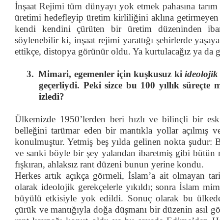
İnşaat Rejimi tüm dünyayı yok etmek pahasına tarım a
üretimi hedefleyip üretim kirliliğini aklına getirmeyen 
kendi kendini çürüten bir üretim düzeninden ibare
söylenebilir ki, inşaat rejimi yarattığı şehirlerde ya
ettikçe, distopya görünür oldu. Ya kurtulacağız ya da 
3.
Mimari, egemenler için kuşkusuz ki
ideolojik
geçerliydi. Peki sizce bu 100 yıllık süreçte
izledi?
Ülkemizde 1950’lerden beri hızlı ve bilinçli bir e
belleğini tarümar eden bir mantıkla yollar açılmış ve
konulmuştur. Yetmiş beş yılda gelinen nokta şudur: B
ve sanki böyle bir şey yalandan ibaretmiş gibi bütün m
fışkıran, ahlaksız rant düzeni bunun yerine kondu.
Herkes artık açıkça görmeli, İslam’a ait olmayan tari
olarak ideolojik gerekçelerle yıkıldı; sonra İslam mim
büyülü etkisiyle yok edildi. Sonuç olarak bu ülkedek
çürük ve mantığıyla doğa düşmanı bir düzenin asıl göste