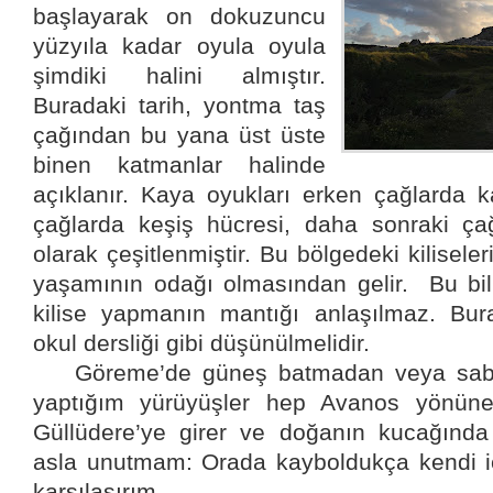
başlayarak on dokuzuncu
yüzyıla kadar oyula oyula
şimdiki halini almıştır.
Buradaki tarih, yontma taş
çağından bu yana üst üste
binen katmanlar halinde
açıklanır. Kaya oyukları erken çağlarda 
çağlarda keşiş hücresi, daha sonraki ça
olarak çeşitlenmiştir. Bu bölgedeki kilisele
yaşamının odağı olmasından gelir.
Bu bi
kilise yapmanın mantığı anlaşılmaz. Burad
okul dersliği gibi düşünülmelidir.
Göreme’de güneş batmadan veya saba
yaptığım yürüyüşler hep Avanos yönüne
Güllüdere’ye girer ve doğanın kucağınd
asla unutmam: Orada kayboldukça kendi iç
karşılaşırım.