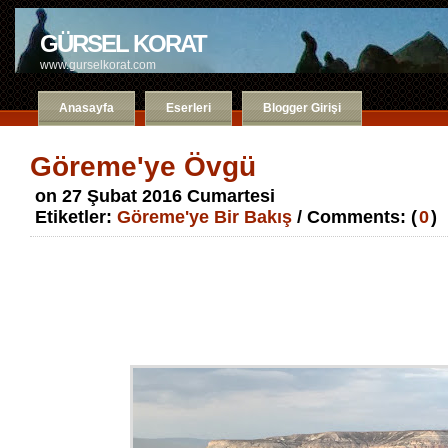
GÜRSEL KORAT
www.gurselkorat.com
Anasayfa
Eserleri
Blogger Girişi
Göreme'ye Övgü
on 27 Şubat 2016 Cumartesi
Etiketler:
Göreme'ye Bir Bakış
/ Comments: (
0
)