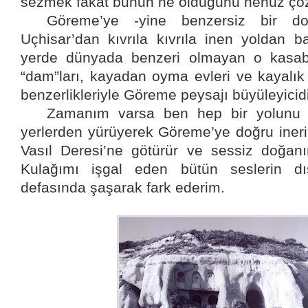
sezmek fakat bunun ne olduğunu henüz çö
Göreme’ye -yine benzersiz bir do
Uçhisar’dan kıvrıla kıvrıla inen yoldan b
yerde dünyada benzeri olmayan o kasaba 
“dam”ları, kayadan oyma evleri ve kayalık 
benzerlikleriyle Göreme peysajı büyüleyicidi
Zamanım varsa ben hep bir yolunu 
yerlerden yürüyerek Göreme’ye doğru iner
Vasıl Deresi’ne götürür ve sessiz doğanı
Kulağımı işgal eden bütün seslerin dı
defasında şaşarak fark ederim.