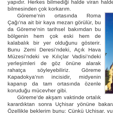
yapıdır.
Herkes bilmediği halde viran halde
bilmesinden çok korkarım.
Göreme’nin ortasında Roma
Çağı’na ait bir kaya mezarı görülür, bu
da Göreme’nin tarihsel bakımdan bu
bölgenin hem çok eski hem de
kalabalık bir yer olduğunu gösterir.
Bunu Zemi Deresi’ndeki, Açık Hava
Müzesi’ndeki ve Kılıçlar Vadisi’ndeki
yerleşimleri de göz önüne alarak
rahatça söyleyebiliriz. Göreme
Kapadokya’nın incisidir, midyenin
kapanıp da tam ortasında özenle
koruduğu mücevher gibi.
Göreme’de akşam vaktinde ortalık
karardıktan sonra Uçhisar yönüne baka
Özellikle beklerim bunu: Çünkü Uçhisar, yuk