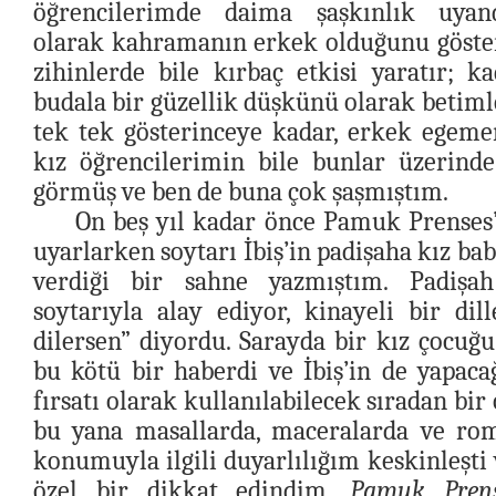
öğrencilerimde daima şaşkınlık uyandı
olarak kahramanın erkek olduğunu göste
zihinlerde bile kırbaç etkisi yaratır; k
budala bir güzellik düşkünü olarak betiml
tek tek gösterinceye kadar, erkek egeme
kız öğrencilerimin bile bunlar üzerind
görmüş ve ben de buna çok şaşmıştım.
On beş yıl kadar önce Pamuk Prenses’
uyarlarken soytarı İbiş’in padişaha kız ba
verdiği bir sahne yazmıştım. Padişa
soytarıyla alay ediyor, kinayeli bir di
dilersen” diyordu. Sarayda bir kız çocuğu 
bu kötü bir haberdi ve İbiş’in de yapac
fırsatı olarak kullanılabilecek sıradan bi
bu yana masallarda, maceralarda ve rom
konumuyla ilgili duyarlılığım keskinleşti
özel bir dikkat edindim.
Pamuk Prens