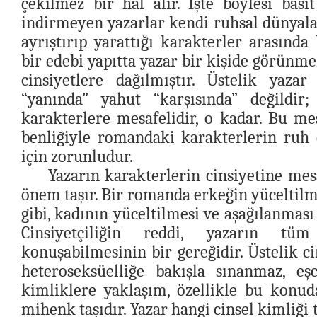
çekilmez bir hal alır. İşte böylesi bas
indirmeyen yazarlar kendi ruhsal dünyala
ayrıştırıp yarattığı karakterler arasında
bir edebi yapıtta yazar bir kişide görünme
cinsiyetlere dağılmıştır. Üstelik yazar 
“yanında” yahut “karşısında” değildir; 
karakterlere mesafelidir, o kadar. Bu me
benliğiyle romandaki karakterlerin ruh
için zorunludur.
Yazarın karakterlerin cinsiyetine me
önem taşır. Bir romanda erkeğin yüceltilm
gibi, kadının yüceltilmesi ve aşağılanması
Cinsiyetçiliğin reddi, yazarın tü
konuşabilmesinin bir gereğidir. Üstelik ci
heteroseksüelliğe bakışla sınanmaz, eşc
kimliklere yaklaşım, özellikle bu konud
mihenk taşıdır. Yazar hangi cinsel kimliği t