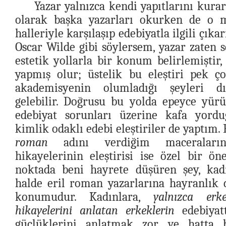
Yazar yalnızca kendi yapıtlarını kurar
olarak başka yazarları okurken de o m
halleriyle karşılaşıp edebiyatla ilgili çık
Oscar Wilde gibi söylersem, yazar zaten s
estetik yollarla bir konum belirlemiştir, 
yapmış olur; üstelik bu eleştiri pek ç
akademisyenin olumladığı şeyleri d
gelebilir. Doğrusu bu yolda epeyce yür
edebiyat sorunları üzerine kafa yord
kimlik odaklı edebi eleştiriler de yaptım.
roman
adını verdiğim maceralar
hikayelerinin eleştirisi ise özel bir ö
noktada beni hayrete düşüren şey, kadı
halde eril roman yazarlarına hayranlık d
konumudur. Kadınlara,
yalnızca erk
hikayelerini anlatan erkeklerin
edebiyatt
güçlüklerini anlatmak zor ve hatta 