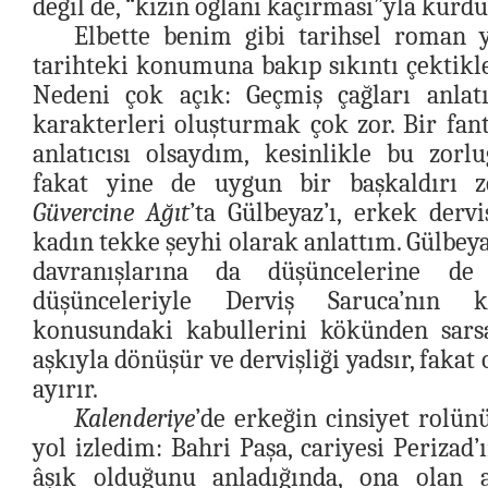
değil de, “kızın oğlanı kaçırması”yla kurd
Elbette benim gibi tarihsel roman y
tarihteki konumuna bakıp sıkıntı çektikl
Nedeni çok açık: Geçmiş çağları anlat
karakterleri oluşturmak çok zor. Bir fan
anlatıcısı olsaydım, kesinlikle bu zorl
fakat yine de uygun bir başkaldırı 
Güvercine Ağıt
’ta Gülbeyaz’ı, erkek dervi
kadın tekke şeyhi olarak anlattım. Gülbey
davranışlarına da düşüncelerine de
düşünceleriyle Derviş Saruca’nın 
konusundaki kabullerini kökünden sarsa
aşkıyla dönüşür ve dervişliği yadsır, fakat 
ayırır.
Kalenderiye
’de erkeğin cinsiyet rolü
yol izledim: Bahri Paşa, cariyesi Perizad’
âşık olduğunu anladığında, ona olan a