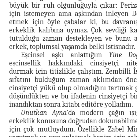
büyük bir ruh olgunluğuyla çıkar: Periz
için istemeyen ama aşkından inleyen D
etmek için öyle çabalar ki, bu davranış
erkeklik kalıbına uymaz. Çok sevdiği ka
tutulduğu zaman destekleyen ve bunu a
erkek, toplumsal yaşamda belki istisnadır.
Eşcinsel aşkı anlattığım
Yine Doğd
eşcinsellik hakkındaki cinsiyetçi ni
durmak için titizlikle çalıştım. Zembilli 
sıfatını bulduğum zaman aklımdan önce
cinsiyetçi yükü olup olmadığını tartmak 
düşündükten ve bu ifadenin cinsiyetçi b
inandıktan sonra kitabı editöre yolladım.
Unutkan Ayna
’da modern çağın ışı
erkeklik konusuna doğrudan dokunabilm
için çok mutluydum. Özellikle Zabel Mi