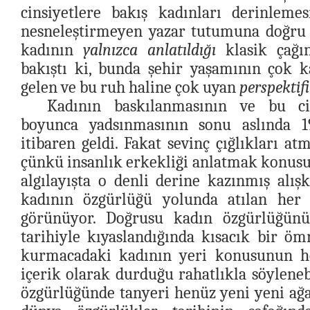
cinsiyetlere bakış kadınları derinleme
nesneleştirmeyen yazar tutumuna doğru 
kadının
yalnızca anlatıldığı
klasik çağın
bakıştı ki, bunda şehir yaşamının çok 
gelen ve bu ruh haline çok uyan
perspektif
Kadının baskılanmasının ve bu cin
boyunca yadsınmasının sonu aslında 19
itibaren geldi. Fakat sevinç çığlıkları at
çünkü insanlık erkekliği anlatmak konusun
algılayışta o denli derine kazınmış alışk
kadının özgürlüğü yolunda atılan her
görünüyor. Doğrusu kadın özgürlüğünü
tarihiyle kıyaslandığında kısacık bir ö
kurmacadaki kadının yeri konusunun h
içerik olarak durduğu rahatlıkla söylenebi
özgürlüğünde tanyeri henüz yeni yeni ağa