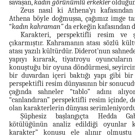
savaşan,
kadın görünümlü erkekler
olduğun
Zeus nasıl ki Athena’yı kafasından
Athena böyle doğmuşsa, çağımız imge tan
“
kadın kahraman”
da erkeğin kafasından d
Karakteri, perspektifli resim ve
çıkarmıştır. Kahramanın atası sözlü kült
atası yazılı kültürdür. Diderot’nun sahned
yapıyı kırarak, tiyatroyu oyuncuların
konuştuğu bir oyuna döndürmesi, seyirci
bir duvardan içeri baktığı yapı gibi bi
perspektifli resim dünyasının bir sonucudu
çağında sahneler “tablo” adını alıy
“canlandıran” perspektifli resim içinde, de
olan karakterlerin dünyası serimleniyordu
Şüphesiz başlangıçta Hedda Ga
kötülüğünün analiz edildiği oyunlar 
karakter” konusu ele alınır olmuştu