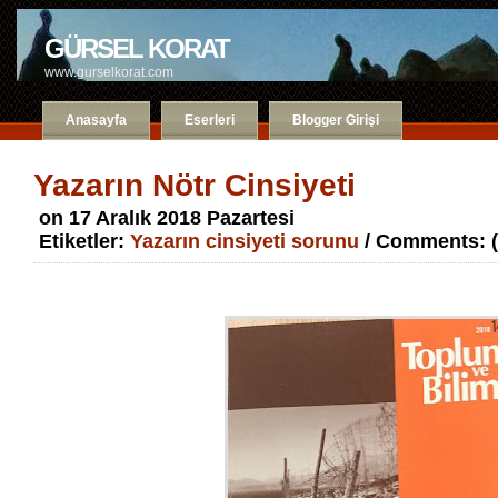
GÜRSEL KORAT
www.gurselkorat.com
Anasayfa
Eserleri
Blogger Girişi
Yazarın Nötr Cinsiyeti
on 17 Aralık 2018 Pazartesi
Etiketler:
Yazarın cinsiyeti sorunu
/ Comments: (