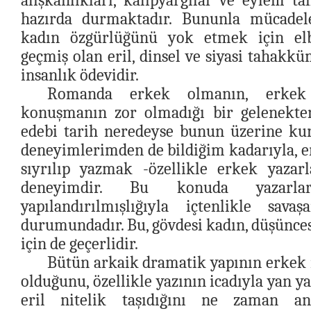
alışkanlıkları, kalıpyargılar ve eylem t
hazırda durmaktadır. Bununla mücadele
kadın özgürlüğünü yok etmek için elbi
geçmiş olan eril, dinsel ve siyasi tahakkü
insanlık ödevidir.
Romanda erkek olmanın, erkek 
konuşmanın zor olmadığı bir gelenekte
edebi tarih neredeyse bunun üzerine kur
deneyimlerimden de bildiğim kadarıyla, e
sıyrılıp yazmak -özellikle erkek yazarl
deneyimdir. Bu konuda yazarl
yapılandırılmışlığıyla içtenlikle sav
durumundadır. Bu, gövdesi kadın, düşüncesi
için de geçerlidir.
Bütün arkaik dramatik yapının erkek m
olduğunu, özellikle yazının icadıyla yan y
eril nitelik taşıdığını ne zaman an