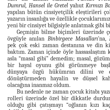
Dumrul, Hansel ile Gretel
yahut
Kırmızı Ba
yapılan bütün cinsiyetçilik eleştirileri ç
yazarın insanlığa ve özellikle çocuklarımı
yeni bir cinsiyet bilgisiyle anlatmak gibi b
Geçmişin bilme biçimleri üzerinde 
övgüyle anılan
Binbirgece Masalları
’na,
pek çok eski zaman destanına ve din ki
baktım. Zaman içinde öyle hassaslaştım k
asla “masal gibi” demedim; masal, gözüm
bir hayal oyunu gibi görünmeye başl
dünyaya özgü hükümran dilini ve cin
dönüştürmeden hayalin ve düşsel kah
olacağına inanmaz oldum.
Bu nedenle ne zaman çocuk kitabı yaz
rolleri üzerinde özel bir dikkatle durd
olduğu gibi çatışmayı “oğlanın kızı ka