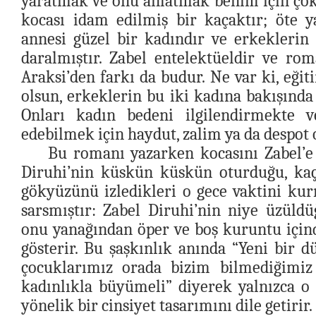
yaratmak ve onu anlatmak benim için çok e
kocası idam edilmiş bir kaçaktır; öte 
annesi güzel bir kadındır ve erkeklerin
daralmıştır. Zabel entelektüeldir ve ro
Araksi’den farkı da budur. Ne var ki, eğit
olsun, erkeklerin bu iki kadına bakışında
Onları kadın bedeni ilgilendirmekte 
edebilmek için haydut, zalim ya da despot 
Bu romanı yazarken kocasını Zabel’e 
Diruhi’nin küskün küskün oturduğu, kaç
gökyüzünü izledikleri o gece vaktini ku
sarsmıştır: Zabel Diruhi’nin niye üzüld
onu yanağından öper ve boş kuruntu için
gösterir. Bu şaşkınlık anında “Yeni bir 
çocuklarımız orada bizim bilmediğimiz
kadınlıkla büyümeli” diyerek yalnızca o 
yönelik bir cinsiyet tasarımını dile getirir.