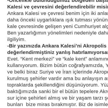
-Öncelikle bulunduğumuz bölgeden başla
Kalesi ve çevresini değerlendirebilir misi
Ankara Kalesi ve çevresi benim için iki anlam
daha önceki uygarlıklara ışık tutması yönü
kale çevresinde gelişen yeni Cumhuriyet a
Ben yazarlığımın yönelimleri nedeniyle daha 
ilgiliyim.
-Bir yazınızda Ankara Kalesi’ni Akropolis
değerlendirmiştiniz yanlış hatırlamıyor
Evet. “Kent merkezi” ve “kale kent” anlamı
kullanıyorum. Bizim bütün coğrafyamızda,
ve belki biraz Suriye ve İran içlerinde Akrop
kurulmuş şehirler vardır ama bu anlayışın a
topraklarda şekillendiğini düşünüyorum. Yüz
baktığımızda sanki bir el bütün tepelere Akr
sur içine şehirleri almış ve bir yaşam tarzı ş
bunları
bize miras bırakmıştır. Biz de isiml