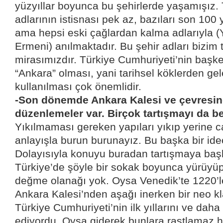
yüzyıllar boyunca bu şehirlerde yaşamışız. 
adlarının istisnası pek az, bazıları son 100 yı
ama hepsi eski çağlardan kalma adlarıyla (
Ermeni) anılmaktadır. Bu şehir adları bizim t
mirasımızdır. Türkiye Cumhuriyeti’nin başke
“Ankara” olması, yani tarihsel köklerden gel
kullanılması çok önemlidir.
-Son dönemde Ankara Kalesi ve çevresin
düzenlemeler var. Birçok tartışmayı da be
Yıkılmaması gereken yapıları yıkıp yerine c
anlayışla burun burunayız. Bu başka bir id
Dolayısıyla konuyu buradan tartışmaya başl
Türkiye’de şöyle bir sokak boyunca yürüyüp
değme olanağı yok. Oysa Venedik’te 1220’le
Ankara Kalesi’nden aşağı inerken bir neo k
Türkiye Cumhuriyeti’nin ilk yıllarını ve daha
ediyordu. Oysa giderek bunlara rastlamaz h