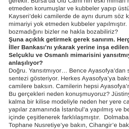
gerekir. Bursa’da Ulu Cami’nin eski mimari h
etmeden korumuşlar ve kubbeler yapıp üstü
Kayseri’deki camilerde de aynı durum söz 
mimariyi yok etmeden kubbeler yapılmıştır.
bozmadığını bizler ne hakla bozabiliriz?
Şuna açıklık getirmek gerek sanırım. He
İller Bankası’nı yıkarak yerine inşa edile
Selçuklu ve Osmanlı mimarisini yansıtm
anlaşılıyor?
Doğru. Yansıtmıyor… Bence Ayasofya’dan 
sentezi gösteriyor. Herkes Ayasofya’ya bak
camilere baksın. Camilerin hepsi Ayasofya’
Bu gerçekleri neden konuşmuyoruz? Jüsti
kalma bir kilise modeliyle neden her yere c
yapılar zamanında İstanbul’a yapılmış ve be
içinde çeşitlenerek farklılaşmıştır.
Dolmabah
Tophane Nusretiye’ye bakın, Cihangir’e bak