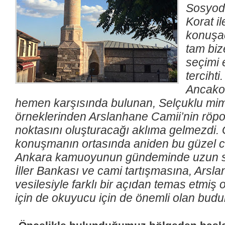
Sosyod
Korat i
konuşa
tam biz
seçimi e
tercihti.
Ancako
hemen karşısında bulunan, Selçuklu mim
örneklerinden Arslanhane Camii’nin röpor
noktasını oluşturacağı aklıma gelmezdi.
konuşmanın ortasında aniden bu güzel cam
Ankara kamuoyunun gündeminde uzun sü
İller Bankası ve cami tartışmasına, Arsl
vesilesiyle farklı bir açıdan temas etmiş 
için de okuyucu için de önemli olan bud