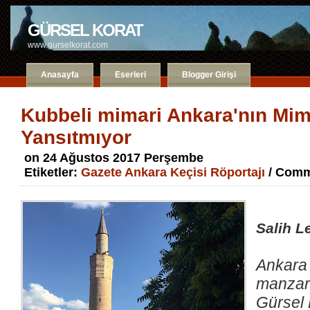
GÜRSEL KORAT
www.gurselkorat.com
Anasayfa
Eserleri
Blogger Girişi
Kubbeli mimari Ankara'nın Mim
Yansıtmıyor
on 24 Ağustos 2017 Perşembe
Etiketler:
Gazete Ankara Keçisi Röportajı
/ Comm
Salih L
Ankara 
manzar
Gürsel 