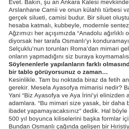
Evet. Bakın, şu an Ankara Kalesi mevkiinde
Arslanhane Camii ve onun külahlı türbesi va
gerçek silueti, camisi budur. Bir siluet olu
hesaba katmalı, kubbeyle, modernle sentez
Ağzımızı her açışımızda “Anadolu ağırlıklı 
diyorsak her tarafa Osmanlı’yı konduramay
Selçuklu’nun torunları Roma’dan mimari gele
onların yapmadığını siz buraya koymamalıs
Söylenenlerle yapılanların farklı olmasın
bir tablo görüyorsunuz o zaman…
Kesinlikle. Tam bu noktada biraz da fetih 
gerekir. Mesela Ayasofya mimarisi nedir? Bazi
Yani “Biz Ayasofya ve Aya İrini’yi elinizden 
adamlara. “Bu mimari size yasak, bir daha 
ibadet yapamayacaksınız” dedik. Hal böyle o
500 yıl boyunca kiliselerini başka formlar içi
Bundan Osmanlı çağında gelişen bir Hıristi