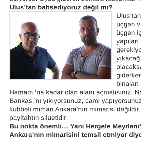
Ulus’tan bahsediyoruz değil mi?
Ulus’tan
üçgen v
üçgen i
yapılar
gerekiyo
yıkacağı
olacaks
giderken
binalar
Hamamı’na kadar olan alanı açmalısınız. Ned
Bankası’nı yıkıyorsunuz, cami yapıyorsunu
kubbeli mimari Ankara’nın mimarisi değildir.
payitahtın siluetidir!
Bu nokta önemli… Yani Hergele Meydanı’
Ankara’nın mimarisini temsil etmiyor d