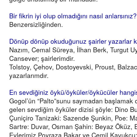
Bir fikrin iyi olup olmadığını nasıl anlarsınız?
Benzersizliğinden.
Dönüp dönüp okuduğunuz şairler yazarlar k
Nazım, Cemal Süreya, İlhan Berk, Turgut U
Cansever; şairlerimdir.
Tolstoy, Çehov, Dostoyevski, Proust, Balzac
yazarlarımdır.
En sevdiğiniz öykü/öyküler/öykücüler hangi
Gogol’ün “Palto”sunu saymadan başlamak o
gelen sevdiğim öyküler dizisi şöyle: Dino B
Çuniçiro Tanizaki: Sazende Şunkin, Poe: M
Sartre: Duvar, Osman Şahin: Beyaz Öküz, 
Evlerimiz Poyraza Bakar ve Cemil Kavukçu