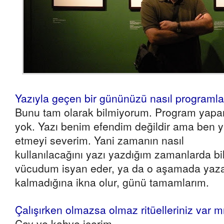
Yazıyla geçen bir gününüzü nasıl programla
Bunu tam olarak bilmiyorum. Program yap
yok. Yazı benim efendim değildir ama ben yi
etmeyi severim. Yani zamanın nasıl
kullanılacağını yazı yazdığım zamanlarda b
vücudum isyan eder, ya da o aşamada yaza
kalmadığına ikna olur, günü tamamlarım.
Çalışırken olmazsa olmaz ritüelleriniz var m
Çay ve kahve içerim.