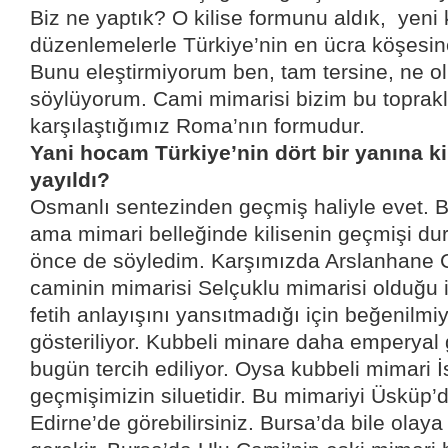
Biz ne yaptık? O kilise formunu aldık,
yeni 
düzenlemelerle Türkiye’nin en ücra köşesin
Bunu eleştirmiyorum ben, tam tersine, ne o
söylüyorum. Cami mimarisi bizim bu toprak
karşılaştığımız Roma’nın formudur.
Yani hocam Türkiye’nin dört bir yanına ki
yayıldı?
Osmanlı sentezinden geçmiş haliyle evet. Bun
ama mimari belleğinde kilisenin geçmişi dur
önce de söyledim. Karşımızda Arslanhane C
caminin mimarisi Selçuklu mimarisi olduğu 
fetih anlayışını yansıtmadığı için beğenilmi
gösteriliyor. Kubbeli minare daha emperyal 
bugün tercih ediliyor. Oysa kubbeli mimari İ
geçmişimizin siluetidir. Bu mimariyi Üsküp’
Edirne’de görebilirsiniz. Bursa’da bile olay