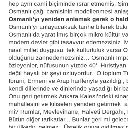
hep aynı cami biçiminde ısrar etmemiş. Şim
Osmanlı çağı camisinin modellenmesi anlaşıl
Osmanlı’yı yeniden anlamak gerek o hal
Osmanlı’yı anlayacaksak tarihe bilerek bak
Osmanlı’da yaratılmış birçok mikro kültür va
modern devlet gibi tasavvur edemezsiniz. 
nasıl millet duygusu, tek kültürlülük varsa 
olduğunu zannedemezsiniz… Osmanlı İmpa
özleyenler, nüfusunun yüzde 40’ı Hıristiyan
değil hayali bir şeyi özlüyordur.
O toplum T
İbrani, Ermeni ve Arap harfleriyle yazıldığı, 
kendi dillerinde ve dinlerinde yaşadığı bir b
Onu geri getirmek Ankara Kalesi’ndeki sin
mahallesini ve kiliseleri yeniden getirmek
a
mi? Rumlar, Mevlevihane, Halveti Dergahı, B
Bütün diğer tarikatlar... Bunlar geri mi gele
bir ülkedir, gelmez . Üstelik oraya gidilmez