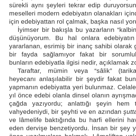
sürekli aynı şeyleri tekrar edip duruyorsu
meselleri modern edebiyatın olanakları içi
için edebiyattan rol çalmak, başka nasıl yor
İyimser bir bakışla bu yazarların “kalb
düşünüyorum. Bu hal onlara edebiyatın 
yararlanan, esrimiş bir inanç sahibi olara
bir fayda sağlamıyor fakat bir sorumlu
bunların edebiyatla ilgisi nedir, açıklamak z
Taraftar, mümin veya “sâlik” (tarik
heyecanı anlaşılabilir bir şeydir fakat b
yapmanın edebiyatta yeri bulunmaz. Celal
yıl önce edebi olanla dinsel olanın ayrışma
çağda yazıyordu; anlattığı şeyin hem 
vahyedeniydi, bir şeyhti ve en azından
şutt
ve lâmelife baktığında bu harfi ellerini h
eden dervişe benzetiyordu. İnsan bir şey