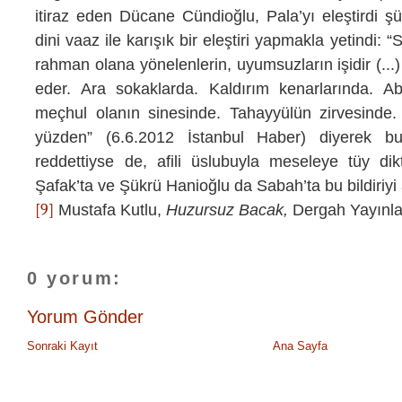
itiraz eden
Dücane Cündioğlu, Pala’yı eleştirdi ş
dini vaaz ile karışık bir eleştiri yapmakla yetindi: 
rahman olana yönelenlerin, uyumsuzların işidir (...
eder. Ara sokaklarda. Kaldırım kenarlarında. A
meçhul olanın sinesinde. Tahayyülün zirvesinde. 
yüzden”
(6.6.2012 İstanbul Haber) diyerek bu 
reddettiyse de, afili üslubuyla meseleye tüy di
Şafak’ta ve Şükrü Hanioğlu da Sabah’ta bu bildiriyi açı
[9]
Mustafa Kutlu,
Huzursuz Bacak,
Dergah Yayınlar
0 yorum:
Yorum Gönder
Sonraki Kayıt
Ana Sayfa