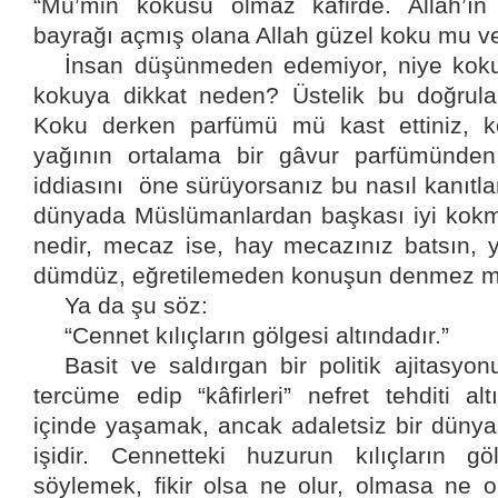
“Mü’min kokusu olmaz kâfirde. Allah’ın
bayrağı açmış olana Allah güzel koku mu ve
İnsan düşünmeden edemiyor, niye kok
kokuya dikkat neden? Üstelik bu doğrulan
Koku derken parfümü mü kast ettiniz, k
yağının ortalama bir gâvur parfümünden
iddiasını
öne sürüyorsanız bu nasıl kanıtla
dünyada Müslümanlardan başkası iyi kokm
nedir, mecaz ise, hay mecazınız batsın, 
dümdüz, eğretilemeden konuşun denmez m
Ya da şu söz:
“Cennet kılıçların gölgesi altındadır.”
Basit ve saldırgan bir politik ajitasyonu
tercüme edip “kâfirleri” nefret tehditi al
içinde yaşamak, ancak adaletsiz bir dünya
işidir. Cennetteki huzurun kılıçların g
söylemek, fikir olsa ne olur, olmasa ne 