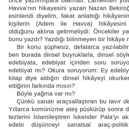
önce yazılmışlara bakmalı. Lâmeliften yo
Havva’nın hikayesini yazan Nazan Bekiro
esinlendi diyelim, fakat anlattığı hikâyenin
kişilerin (Adem ile Havva) hikâyesi
olduğunu aklına getirmeliydi: Öncekiler
ya
bunu yazdı? Yazdığı bilinmeyen bir hikâye
Bir konu şüphesiz, defalarca yazılabili
ben burada dinsel buyruklarla, dinsel söy
edebiyata, edebiyat içinden soru soruyo
edebiyat mı? Okura soruyorum: Ey edebiy
kitap diye aldığın dinsel hikâyeyi okurk
ettiğinin farkında mısın?
Böyle yağma var mı?
Çünkü sanatı araçsallaştıran bu tavır
d
Yıllarca komünizme ateş püskürüp sonra da
tezlerini İslamileştiren İskender Pala’yı ak
edebi düşünceyi sanatsal araç-politi