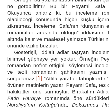
ne görebilirim? Bu bir Peyami Safa i
Okuyunca anlarız ki, bu inceleme rom
olabileceği konusunda hiçbir kuşku içerm
zikretmez. İnceleme, Safa’nın “dünyanın e
romancıları arasında olduğu” iddiasının 
altında kalır ve maalesef yalnızca Türklerin
önünde ezilip büzülür.
Gösterişli, iddialı adlar taşıyan incele
bilimsel şüpheye yer yoktur. Örneğin Pey
romandan nefret ettiğini” söylemesi incele
ve tezli romanların şahikasını yazmış
[1]
sorgulamaz.
“Attila yaratıcı tahripkârdır!
övünen metinlerin yazarı Peyami Safa, tez 
hakikatler öne sürmüştür. Bırakalım Attila 
Fatih Harbiye
romanında öne sürdükler
Noraliya’nın Koltuğu
’nda,
Dokuzuncu Har