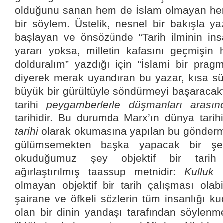
olduğunu sanan hem de İslam olmayan her
bir söylem. Üstelik, nesnel bir bakışla ya
başlayan ve önsözünde “Tarih ilminin ins
yararı yoksa, milletin kafasını geçmişin 
dolduralım” yazdığı için “İslami bir pra
diyerek merak uyandıran bu yazar, kısa sür
büyük bir gürültüyle söndürmeyi başaracak
tarihi
peygamberlerle düşmanları arasın
tarihidir. Bu durumda Marx’ın dünya tarih
tarihi
olarak okumasına yapılan bu göndermey
gülümsemekten başka yapacak bir ş
okuduğumuz şey objektif bir tarih 
ağırlaştırılmış taassup metnidir:
Kulluk
k
olmayan objektif bir tarih çalışması ola
şairane ve öfkeli sözlerin tüm insanlığı k
olan bir dinin yandaşı tarafından söylenme