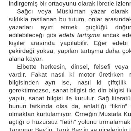
indirgemiş bir ortaoyunu olarak ibretle izlenm
Sağcı veya Müslüman yazar olarak 
sıklıkla rastlanan bu tutum, onlar arasındak
yazarları ayırt etmek güçlüğü doğur
edilebileceği gibi
edebi tartışma
ancak ede
kişiler arasında yapılabilir. Eğer edebi
çekirdeği yoksa, yapılan tartışma daha çok
alana kayar.
Elbette herkesin, dinsel, felsefi vey
vardır. Fakat nasıl ki motor üretirken m
bilgisinden ayrı ise, nasıl ki çiftçilik 
gerektirmezse, sanat bilgisi de din bilgisi 
yapıtı, sanat bilgisi ile kurulur. Sağ litera
bunun farkında olsa da, anlattığı “fikrin”
olmaktan kurtulamıyor. Örneğin Mustafa Ku
açtığı o huzursuz “fetih” yolunu tırmalama
Tanpınar Bey’in, Tarık Bey’in ve nicelerinin