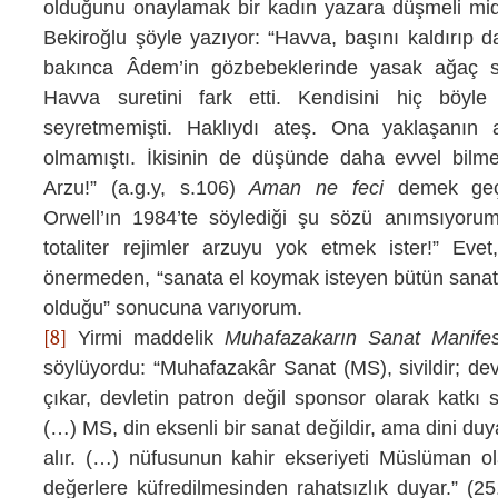
olduğunu onaylamak bir kadın yazara düşmeli midi
Bekiroğlu şöyle yazıyor: “Havva, başını kaldırıp 
bakınca Âdem’in gözbebeklerinde yasak ağaç su
Havva suretini fark etti. Kendisini hiç böyl
seyretmemişti. Haklıydı ateş. Ona yaklaşanın
olmamıştı. İkisinin de düşünde daha evvel bilmed
Arzu!” (a.g.y, s.106)
Aman ne feci
demek geçi
Orwell’ın 1984’te söylediği şu sözü anımsıyorum
totaliter rejimler arzuyu yok etmek ister!” Ev
önermeden, “sanata el koymak isteyen bütün sanat d
olduğu” sonucuna varıyorum.
[8]
Yirmi maddelik
Muhafazakarın Sanat Manife
söylüyordu:
“Muhafazakâr Sanat (MS), sivildir; devl
çıkar, devletin patron de
ğ
il sponsor olarak katkı 
(…) MS, din eksenli bir sanat de
ğ
ildir, ama dini duy
alır. (…) nüfusunun kahir ekseriyeti Müslüman o
de
ğ
erlere küfredilmesinden rahatsızlık duyar.”
(25