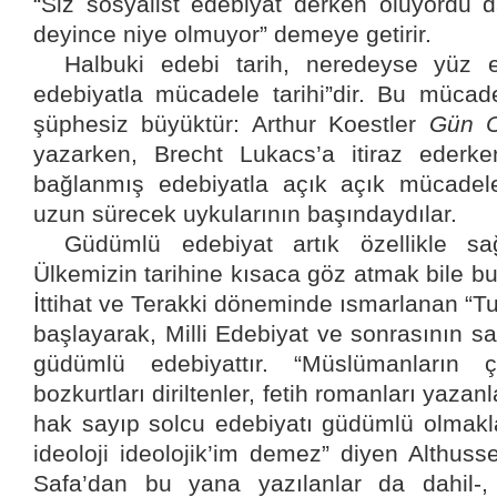
“Siz sosyalist edebiyat derken oluyordu 
deyince niye olmuyor” demeye getirir.
Halbuki edebi tarih, neredeyse yüz el
edebiyatla mücadele tarihi”dir. Bu mücad
şüphesiz büyüktür: Arthur Koestler
Gün O
yazarken, Brecht Lukacs’a itiraz ederke
bağlanmış edebiyatla açık açık mücadel
uzun sürecek uykularının başındaydılar.
Güdümlü edebiyat artık özellikle sağ
Ülkemizin tarihine kısaca göz atmak bile b
İttihat ve Terakki döneminde ısmarlanan “T
başlayarak, Milli Edebiyat ve sonrasının sa
güdümlü edebiyattır. “Müslümanların çil
bozkurtları diriltenler, fetih romanları yazanl
hak sayıp solcu edebiyatı güdümlü olmakla 
ideoloji ideolojik’im demez” diyen Althuss
Safa’dan bu yana yazılanlar da dahil-