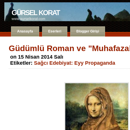
GÜRSEL KORAT
www.gurselkorat.com
Anasayfa
Eserleri
Blogger Girişi
Güdümlü Roman ve "Muhafazak
on 15 Nisan 2014 Salı
Etiketler:
Sağcı Edebiyat: Eyy Propaganda