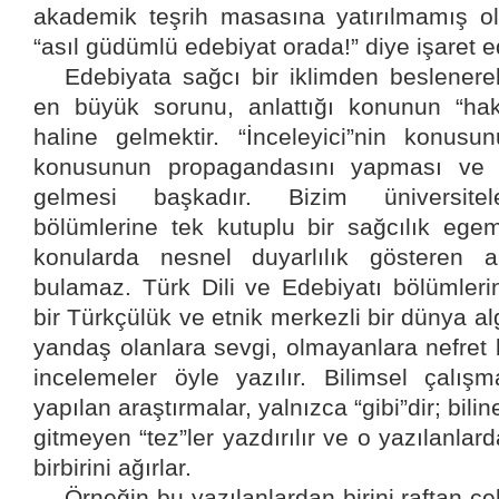
akademik teşrih masasına yatırılmamış ol
“asıl güdümlü edebiyat orada!” diye işaret
Edebiyata sağcı bir iklimden beslenerek
en büyük sorunu, anlattığı konunun “ha
haline gelmektir. “İnceleyici”nin konus
konusunun propagandasını yapması ve o
gelmesi başkadır. Bizim üniversitele
bölümlerine tek kutuplu bir sağcılık ege
konularda nesnel duyarlılık gösteren a
bulamaz. Türk Dili ve Edebiyatı bölümler
bir Türkçülük ve etnik merkezli bir dünya alg
yandaş olanlara sevgi, olmayanlara nefret b
incelemeler öyle yazılır. Bilimsel çalış
yapılan araştırmalar, yalnızca “gibi”dir; bili
gitmeyen “tez”ler yazdırılır ve o yazılanlard
birbirini ağırlar.
Örneğin bu yazılanlardan birini raftan ç