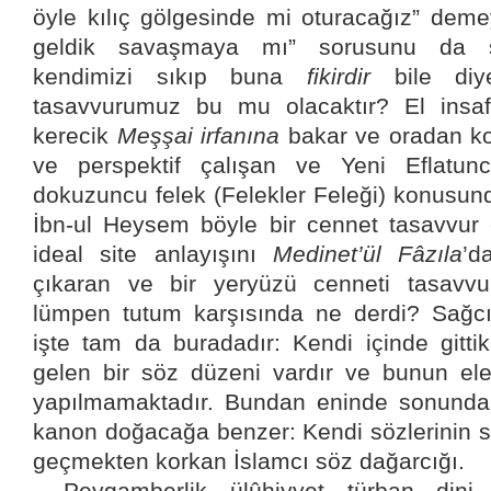
öyle kılıç gölgesinde mi oturacağız” dem
geldik savaşmaya mı” sorusunu da s
kendimizi sıkıp buna
fikirdir
bile diy
tasavvurumuz bu mu olacaktır? El insaf
kerecik
Meşşai irfanına
bakar ve oradan k
ve perspektif çalışan ve Yeni Eflatunc
dokuzuncu felek (Felekler Feleği) konusund
İbn-ul Heysem böyle bir cennet tasavvur
ideal site anlayışını
Medinet’ül Fâzıla
’d
çıkaran ve bir yeryüzü cenneti tasavv
lümpen tutum karşısında ne derdi? Sağcı 
işte tam da buradadır: Kendi içinde gittik
gelen bir söz düzeni vardır ve bunun ele
yapılmamaktadır. Bundan eninde sonunda 
kanon doğacağa benzer: Kendi sözlerinin sı
geçmekten korkan İslamcı söz dağarcığı.
Peygamberlik, ülûhiyyet, türban, dini