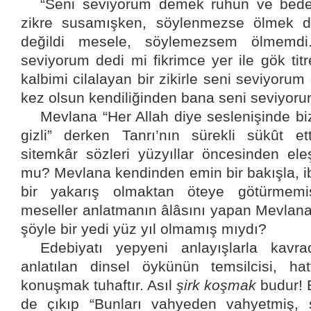
“Seni seviyorum demek ruhun ve beden
zikre susamışken, söylenmezse ölmek 
değildi mesele, söylemezsem ölmemdi.
seviyorum dedi mi fikrimce yer ile gök tit
kalbimi cilalayan bir zikirle seni seviyoru
kez olsun kendiliğinden bana seni seviyoru
Mevlana “Her Allah diye seslenişinde 
gizli” derken Tanrı’nın sürekli sükût et
sitemkâr sözleri yüzyıllar öncesinden el
mu? Mevlana kendinden emin bir bakışla, ib
bir yakarış olmaktan öteye götürmemi
meseller anlatmanın âlâsını yapan Mevlana’
şöyle bir yedi yüz yıl olmamış mıydı?
Edebiyatı yepyeni anlayışlarla kavr
anlatılan dinsel öykünün temsilcisi, ha
konuşmak tuhaftır. Asıl
şirk koşmak
budur! 
de çıkıp “Bunları vahyeden vahyetmiş, 