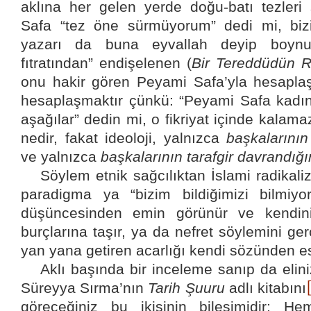
aklına her gelen yerde doğu-batı tezleri
Safa “tez öne sürmüyorum” dedi mi, biz
yazarı da buna eyvallah deyip boynu
fıtratından” endişelenen (
Bir Tereddüdün 
onu hakir gören Peyami Safa’yla hesaplaş
hesaplaşmaktır çünkü: “Peyami Safa kadın
aşağılar” dedin mi, o fikriyat içinde kalam
nedir, fakat ideoloji, yalnızca
başkalarının
ve yalnızca
başkalarının tarafgir davrandığı
Söylem etnik sağcılıktan İslami radikal
paradigma ya “bizim bildiğimizi bilmiyor
düşüncesinden emin görünür ve kendini
burçlarına taşır, ya da nefret söylemini ge
yan yana getiren acarlığı kendi sözünden e
Aklı başında bir inceleme sanıp da elini
Süreyya Sırma’nın
Tarih Şuuru
adlı kitabını
göreceğiniz bu ikisinin bileşimidir: H