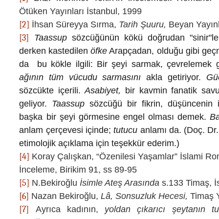
Ötüken Yayınları İstanbul, 1999
[2]
İhsan Süreyya Sırma,
Tarih Şuuru,
Beyan Yayınl
[3]
Taassup
sözcüğünün kökü doğrudan "sinir"le 
derken kastedilen
öfke
Arapçadan, olduğu gibi geçmi
da bu kökle ilgili: Bir şeyi sarmak, çevrelemek g
ağının tüm vücudu sarmasını
akla getiriyor.
Güç
sözcükte içerili.
Asabiyet,
bir kavmin fanatik sav
geliyor.
Taassup
sözcüğü bir fikrin, düşüncenin i
başka bir şeyi görmesine engel olması demek.
Ba
anlam çerçevesi içinde;
tutucu
anlamı da. (Doç. Dr.
etimolojik açıklama için teşekkür ederim.)
[4]
Koray Çalışkan, “Özenilesi Yaşamlar” İslami Ro
İnceleme, Birikim 91, ss 89-95
[5]
N.Bekiroğlu
İsimle Ateş Arasında
s.133 Timaş, İ
[6]
Nazan Bekiroğlu,
Lâ, Sonsuzluk Hecesi,
Timaş Y
[7]
Ayrıca kadının,
yoldan çıkarıcı şeytanın t