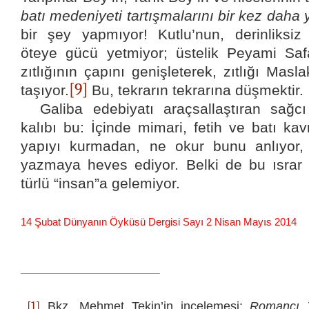
batı medeniyeti tartışmalarını bir kez daha
bir şey yapmıyor! Kutlu’nun, derinliksiz
öteye gücü yetmiyor; üstelik Peyami Safa
zıtlığının çapını genişleterek, zıtlığı Masla
[9]
taşıyor.
Bu, tekrarın tekrarına düşmektir.
Galiba edebiyatı araçsallaştıran sağc
kalıbı bu: İçinde mimari, fetih ve batı ka
yapıyı kurmadan, ne okur bunu anlıyor,
yazmaya heves ediyor. Belki de bu ısrar
türlü “insan”a gelemiyor.
14 Şubat Dünyanın Öyküsü Dergisi Sayı 2 Nisan Mayıs 2014
[1]
Bkz.
Mehmet Tekin’in incelemesi:
Romancı 