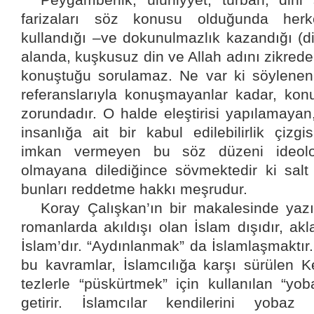
farizaları söz konusu olduğunda herk
kullandığı –ve dokunulmazlık kazandığı (d
alanda, kuşkusuz din ve Allah adını zikred
konuştuğu sorulamaz. Ne var ki söylenenler
referanslarıyla konuşmayanlar kadar, ko
zorundadır. O halde eleştirisi yapılamayan
insanlığa ait bir kabul edilebilirlik çizgi
imkan vermeyen bu söz düzeni ideolojik
olmayana dilediğince sövmektedir ki salt
bunları reddetme hakkı meşrudur.
Koray Çalışkan’ın bir makalesinde yazı
romanlarda akıldışı olan İslam dışıdır, ak
İslam’dır. “Aydınlanmak” da İslamlaşmaktır.
bu kavramlar, İslamcılığa karşı sürülen Ke
tezlerle “püskürtmek” için kullanılan “yo
getirir. İslamcılar kendilerini yobaz 