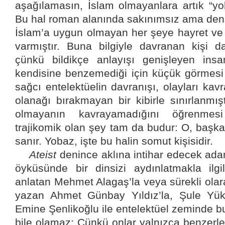
aşağılamasın, İslam olmayanlara artık “yo
Bu hal roman alanında sakınımsız ama den
İslam’a uygun olmayan her şeye hayret v
varmıştır. Buna bilgiyle davranan kişi d
çünkü bildikçe anlayışı genişleyen insa
kendisine benzemediği için küçük görmesi
sağcı entelektüelin davranışı, olayları ka
olanağı bırakmayan bir kibirle sınırlanmış
olmayanın kavrayamadığını öğrenmesi
trajikomik olan şey tam da budur: O, başka
sanır. Yobaz, işte bu halin somut kişisidir.
Ateist
denince aklına intihar edecek ad
öyküsünde bir dinsizi aydınlatmakla ilgi
anlatan Mehmet Alagaş’la veya sürekli olara
yazan Ahmet Günbay Yıldız’la, Şule Yük
Emine Şenlikoğlu ile entelektüel zeminde
bile olamaz: Çünkü onlar yalnızca benzerle